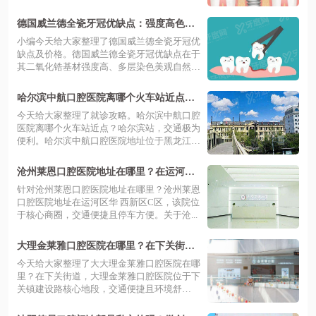
德国威兰德全瓷牙冠优缺点：强度高色泽
真，全瓷牙2000元起一颗
小编今天给大家整理了德国威兰德全瓷牙冠优
缺点及价格。德国威兰德全瓷牙冠优缺点在于
其二氧化锆基材强度高、多层染色美观自然
且...
哈尔滨中航口腔医院离哪个火车站近点？
哈尔滨站，技术靠谱地址明确，预约挂号
今天给大家整理了就诊攻略。哈尔滨中航口腔
便捷高效。
医院离哪个火车站近点？哈尔滨站，交通极为
便利。哈尔滨中航口腔医院地址位于黑龙江
省...
沧州莱恩口腔医院地址在哪里？在运河
区，预约挂号便捷且收费标准不贵
针对沧州莱恩口腔医院地址在哪里？沧州莱恩
口腔医院地址在运河区华 西新区C区，该院位
于核心商圈，交通便捷且停车方便。关于沧...
大理金莱雅口腔医院在哪里？在下关街
道，正规机构技术靠谱，附价格表与预约
今天给大家整理了大大理金莱雅口腔医院在哪
挂号指南
里？在下关街道，大理金莱雅口腔医院位于下
关镇建设路核心地段，交通便捷且环境舒
适。...