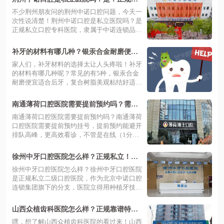
锁+沙市好找地址，荆州人看牙放心冲
不少荆州朋友问的荆州中诺口腔问题，今天一
次性说清楚！荆州中诺口腔是私立医院吗？是
正规私立口腔专科医院，隶属于中诺连锁品
牌...
补牙的材料有哪几种？银汞合金耐磨便宜
适合后牙，树脂美观粘结好适合前牙和小
家人们，补牙材料的选择太让人头疼啦！补牙
龋洞！
的材料有哪几种呢？常见的有5种，银汞合金
耐磨便宜适合后牙，复合树脂美观粘结好适
合...
南通薄荷口腔医院需要提前预约吗？需
要！薄荷口腔预约挂号方式+地址电话一览
南通薄荷口腔医院需要提前预约吗？南通薄荷
口腔医院需要提前预约挂号，提前预约能避开
排队高峰，更高效看诊，不管是在线（1分
钟...
徐州中牙口腔医院怎么样？正规私立！医
院简介+医生介绍+价格表+地址电话
徐州中牙口腔医院怎么样？徐州中牙口腔医院
是正规私立二级口腔医院，作为北京中诺口腔
连锁集团旗下的分支，医院立得用种植牙技
术...
山西众植齿科医院怎么样？正规靠谱特色
多，多区设点超方便，附地址！
嘿，想了解山西众植齿科医院的看过来！山西