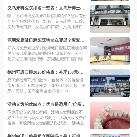
地...
义乌牙科医院排名一览表：义乌牙博士/傅
氏/浙口/拜博/义乌牙科医院等上榜
嘿，正在纠结义乌牙科医院哪家好？这里有份
义乌牙科医院排名一览表：义乌牙博士口腔、
义乌傅氏口腔、义乌浙口口腔、义乌拜博口
腔...
深圳爱康健口腔医院地址在哪里？查爱康
健口腔12家分院地址电话+价目表
好多朋友想知道深圳爱康健口腔医院地址在哪
里？深圳爱康健口腔医院有12家分院，分别
是罗湖富康口腔门诊、罗湖区康辉口腔门诊
部...
德州可恩口腔2026价格表：补牙150元/种
植牙1880元起/金属托槽矫正6800元起
想了解德州可恩口腔2026价格表？其价格涵
盖多项目且有梯度差异，像补牙150元起、洗
牙80元起，国产金属自锁托槽6800...
活动义齿的优缺点：优点是适用广/价亲民/
易清洁，附价格表及与吸附性义齿区别
不少牙缺失的朋友都问，活动义齿到底好不
好？今天把活动义齿优缺点、活动义齿收费价
格表、和吸附性义齿的区别说清楚。 活动义...
荆州中诺口腔是私立医院吗？是！正规连