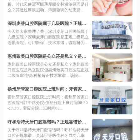
析。时代天使冠军版薄厚膜交替矫治原理是什
么？其通过厚膜启动、薄膜微调的动态循
环，...
深圳麦芽口腔医院属于几级医院？正规二
级私立连锁，可用医保收费不贵
今天给大家整理了关于深圳麦芽口腔医院属于
几级医院？深圳麦芽口腔医院是正规二级私立
连锁医院，可用医保，技术靠谱，该院确为
二...
惠州致美口腔医院是公立还是私立？是正
规二级私立连锁牙科，技术靠谱价格不贵
惠州致美口腔医院是公立还是私立？惠州致美
口腔医院是私立医院但惠州致美口腔医院正规
二级/6 家连锁/种植矫正技术靠谱，该院...
扬州牙管家口腔医院上班时间：牙管家口
腔上班时间+地址路线+价格不表
扬州牙管家口腔医院上班时间：扬州牙管家口
腔医院邗江中路分院/仪征分院上班时间08:30
-17:30，宝应分院上班时间08...
呼和浩特天牙口腔靠谱吗？正规靠谱价目
不贵，吴泽宇等医生种牙成功几率高
关于呼和浩特天牙口腔靠谱吗？呼和浩特天牙
口腔正规靠谱，吴泽宇等医生种牙成功几率