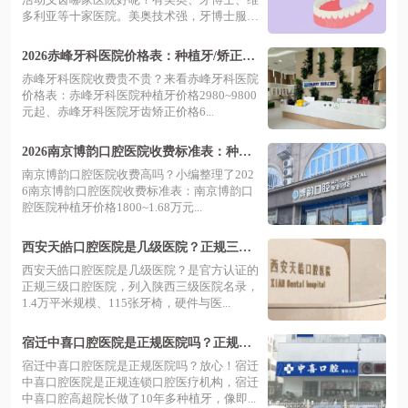
多利亚等十家医院。美奥技术强，牙博士服
务...
2026赤峰牙科医院价格表：种植牙/矫正价
格及赤峰牙科医院排名前十
赤峰牙科医院收费贵不贵？来看赤峰牙科医院
价格表：赤峰牙科医院种植牙价格2980~9800
元起、赤峰牙科医院牙齿矫正价格6...
2026南京博韵口腔医院收费标准表：种植
牙1800+牙齿矫正5800起
南京博韵口腔医院收费高吗？小编整理了202
6南京博韵口腔医院收费标准表：南京博韵口
腔医院种植牙价格1800~1.68万元...
西安天皓口腔医院是几级医院？正规三
级！实力强性价比高，丈八一路地铁直
西安天皓口腔医院是几级医院？是官方认证的
达！
正规三级口腔医院，列入陕西三级医院名录，
1.4万平米规模、115张牙椅，硬件与医...
宿迁中喜口腔医院是正规医院吗？正规连
锁口碑好且价格透明，地址在宿城区黄运
宿迁中喜口腔医院是正规医院吗？放心！宿迁
路25号
中喜口腔医院是正规连锁口腔医疗机构，宿迁
中喜口腔高超院长做了10年多种植牙，像即...