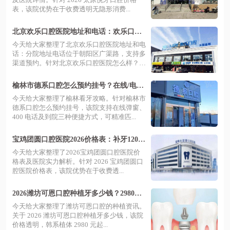
表，该院优势在于收费透明无隐形消费...
北京欢乐口腔医院地址和电话：欢乐口腔
医院地址+电话号码+价格表
今天给大家整理了北京欢乐口腔医院地址和电
话：分院地址电话位于朝阳区广渠路，支持多
渠道预约。针对北京欢乐口腔医院怎么样？
是...
榆林市德系口腔怎么预约挂号？在线/电话/
到院都可，全年无休早8:30-晚20:00
今天给大家整理了榆林看牙攻略。针对榆林市
德系口腔怎么预约挂号，该院支持在线弹窗、
400 电话及到院三种便捷方式，可精准匹...
宝鸡团圆口腔医院2026价格表：补牙120元
起+洗牙68元起+活动义齿500元起
今天给大家整理了2026宝鸡团圆口腔医院价
格表及医院实力解析。针对 2026 宝鸡团圆口
腔医院价格表，该院优势在于收费透...
2026潍坊可恩口腔种植牙多少钱？2980元
起，数字化种植技术好
今天给大家整理了潍坊可恩口腔的种植资讯。
关于 2026 潍坊可恩口腔种植牙多少钱，该院
价格透明，韩系植体 2980 元起...