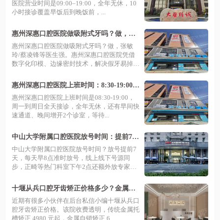
医院营业时间是09:00–19:00，全年无休，10
小时接诊覆盖早饭后到晚饭前，...
惠州深惠口腔医院做吸附式牙吗？做，可
预约张敏玲/蔡凌锋等医生
惠州深惠口腔医院做吸附式牙吗？做，张敏
玲/蔡凌锋等医生强。惠州深惠口腔医院凭借
数字化印模、边缘密封技术，解决假牙易掉等
问...
惠州深惠口腔医院上班时间：8:30-19:00，
地址在惠阳区开城大道南
惠州深惠口腔医院上班时间是08:30-19:00，
周一到周日全天接诊，全年无休，还有早间快
速通道、晚间增开2个诊室，等待...
中山大学附属口腔医院放号时间：提前7天
早8点，预约挂号攻略解析
中山大学附属口腔医院放号时间？放号提前7
天，每天早8点准时放号，线上线下号源同
步，正畸等热门科室下午2点还额外放专家
号，...
十堰从兵口腔牙齿矫正价格多少？金属托
槽矫正4980 元起，隐形矫正 15000 元起，
近期有很多小伙伴在后台私信小编十堰从兵口
透明收费让美牙更轻松！
腔牙齿矫正价格。该院收费透明，传统金属托
槽矫正 4980 元起，金属自锁矫正 6...