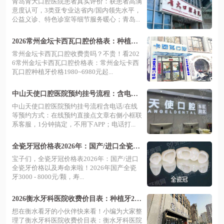
青岛青大口腔医院患者真实评价：获患者高满
看牙放心冲
意度认可，3类亚专业达省内/国内领先水平，
公益义诊、特色诊室等细节服务暖心；青岛...
2026常州金坛卡西瓦口腔价格表：种植牙1
980+牙齿矫正5680起
常州金坛卡西瓦口腔收费贵吗？不贵！看202
6常州金坛卡西瓦口腔价格表：常州金坛卡西
瓦口腔种植牙价格1980~6980元起...
中山天使口腔医院预约挂号流程：含电话/
在线等预约方式+地址查询
中山天使口腔医院预约挂号流程含电话/在线
等预约方式：在线预约直接点文章右侧小框联
系客服，1分钟搞定，不用下APP；电话打...
全瓷牙冠价格表2026年：国产/进口全瓷牙
价格及寿命，看全瓷牙冠品牌哪个好
宝子们，全瓷牙冠价格表2026年：国产/进口
全瓷牙价格以及寿命来啦！2026年国产全瓷
牙3000 - 8000元/颗，寿...
2026衡水牙科医院收费价目表：种植牙298
0+牙齿矫正6900起
想在衡水看牙的小伙伴快来看！小编为大家整
理了衡水牙科医院收费价目表：衡水牙科医院