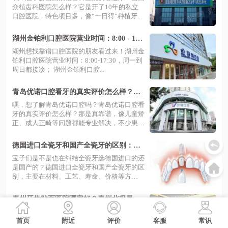
众植齿科医院怎么样？它是开了10年的私立
口腔医院，特色项目多，像“一日得”种植牙...
湖州金铂利口腔医院营业时间：8:00 - 17:
30，附预约挂号+地址电话+价格表
湖州想找靠谱口腔医院的朋友看过来！湖州金
铂利口腔医院营业时间：8:00-17:30，周一到
周日都接诊； 湖州金铂利口腔...
青岛优诺口腔看牙的真实评价怎么样？好
评满满口碑佳，多种预约方式超便捷等你
嘿，想了解青岛优诺口腔吗？青岛优诺口腔看
来体验！
牙的真实评价怎么样？那是真靠谱，像儿童矫
正、成人正畸等问题都能专业解决，不少患
者...
德国进口全瓷牙和国产全瓷牙的区别：从
材料/工艺/寿命/价格看都好
宝子们是不是也在纠结全瓷牙选德国进口的还
是国产的？德国进口全瓷牙和国产全瓷牙的区
别，主要在材料、工艺、寿命、价格等方
面。...
泰州牙齿贴面医院哪家好？泰州北极星口
腔|中诺口腔|美奥口腔等排名前三
家人们，想在泰州做牙齿贴面，那可得好好看
看！泰州牙齿贴面医院哪家好？泰州牙齿贴面
首页
附近
评价
客服
常识