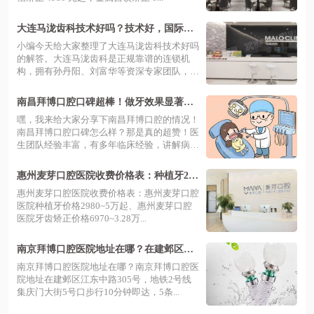
大连马泷齿科技术好吗？技术好，国际连
锁品牌值得信赖
小编今天给大家整理了大连马泷齿科技术好吗
的解答。大连马泷齿科是正规靠谱的连锁机
构，拥有孙丹阳、刘富华等资深专家团队，凭
借...
南昌拜博口腔口碑超棒！做牙效果显著，
优越地址让你轻松开启美牙之旅
嘿，我来给大家分享下南昌拜博口腔的情况！
南昌拜博口腔口碑怎么样？那是真的超赞！医
生团队经验丰富，有多年临床经验，讲解病
情...
惠州麦芽口腔医院收费价格表：种植牙298
0+矫正6970起|正规二级
惠州麦芽口腔医院收费价格表：惠州麦芽口腔
医院种植牙价格2980~5万起、惠州麦芽口腔
医院牙齿矫正价格6970~3.28万...
南京拜博口腔医院地址在哪？在建邺区江
东中路305号，预约便捷正规靠谱口碑好
南京拜博口腔医院地址在哪？南京拜博口腔医
院地址在建邺区江东中路305号，地铁2号线
集庆门大街5号口步行10分钟即达，5条...