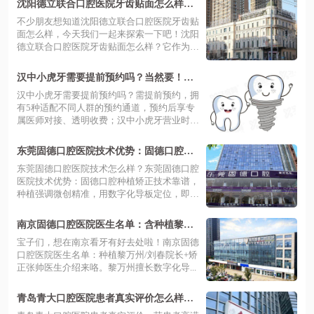
沈阳德立联合口腔医院牙齿贴面怎么样？
进口超薄瓷贴面配数字化技术，效果自然
不少朋友想知道沈阳德立联合口腔医院牙齿贴
且耐用！
面怎么样，今天我们一起来探索一下吧！沈阳
德立联合口腔医院牙齿贴面怎么样？它作为
沈...
汉中小虎牙需要提前预约吗？当然要！附
全周营业时间+东门桥门店详细地址
汉中小虎牙需要提前预约吗？需提前预约，拥
有5种适配不同人群的预约通道，预约后享专
属医师对接、透明收费；汉中小虎牙营业时
间...
东莞固德口腔医院技术优势：固德口腔种
植矫正技术靠谱+医生实力强+收费不贵
东莞固德口腔医院技术怎么样？东莞固德口腔
医院技术优势：固德口腔种植矫正技术靠谱，
种植强调微创精准，用数字化导板定位，即
刻...
南京固德口腔医院医生名单：含种植黎万
州/刘春院长+矫正张帅医生介绍
宝子们，想在南京看牙有好去处啦！南京固德
口腔医院医生名单：种植黎万州/刘春院长+矫
正张帅医生介绍来咯。黎万州擅长数字化导...
青岛青大口腔医院患者真实评价怎么样？
好评拉满！附地址+全渠道预约方式，青岛