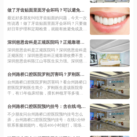
做了牙齿贴面里面牙会坏吗？可以避免！
规范护理能防龋+树脂3-6年/瓷贴面8-10年
最近好多朋友纠结牙齿贴面的问题，今天一次
性说透！做了牙齿贴面里面牙会坏吗？只要做
好日常护理和定期检查，就能有效避免或及
时...
深圳慈恩齿科是正规医院吗？正规靠谱收
费不贵，陈江山等医生实力强！
深圳慈恩齿科是正规医院吗？深圳慈恩齿科是
正规医院！深圳慈恩齿科正规靠谱收费不贵，
深圳慈恩齿科陈江山等医生实力强。深圳慈
恩...
台州路桥口腔医院罗刚厉害吗？罗刚医生
简介+技术优势+口碑评价+预约挂号
台州路桥口腔医院罗刚厉害吗？看台州路桥口
腔医院罗刚医生简介，罗刚医生是该医院骨
干，有15年临床经验，擅长种植牙等多项
目，...
台州路桥口腔医院预约挂号：含在线/电话
等预约方式，地址在腾达路677号好找
不少朋友问台州路桥口腔医院预约挂号怎么
弄，台州路桥口腔医院预约挂号：在线1分钟
联系客服就能约，电话400小时能打，现场
直...