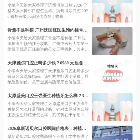
+补牙120元起+矫正6800元起+种植2980元
小编今天给大家整理了滨州博尔口腔 2026 价
起
格表滨州博尔口腔怎么样。滨州博尔口腔 202
6 价格表显示该院优势在于收费...
骨量不足种植 广州沈国栋医生预约挂号选
三甲中医骨科强院，中西医结合助您重获
小编今天给大家整理了骨量不足种植 广州沈
好牙
国栋医生预约挂号攻略。广州中医药大学第三
附属医院是正规靠谱的公立三甲机构，其中
医...
天津雅尔口腔正畸多少钱？6980 元起含 iT
ero 口扫，金属与隐形牙套价位区分透明
小编今天给大家整理了天津雅尔口腔正畸多少
钱及牙套选择指南。该机构主打透明消费，杜
绝隐形加价。关于金属与隐形牙套价位区
分，...
太原盛美口腔王强医生种植牙怎么样？3D
导板微创当天戴牙，预约畅通价格透明
小编今天给大家整理了太原盛美口腔王强医生
种植牙怎么样及预约攻略。针对太原盛美口腔
王强医生种植牙怎么样，其优势在于采用 3...
2026阜新诺贝尔口腔医院价格表：种植牙1
980+牙齿矫正9800起
阜新诺贝尔口腔收费高吗？不高！文中整理了