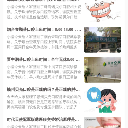
地址便利，种牙矫正效果佳获患者一致好
小编今天给大家整理了珠海诺贝尔口腔相关资
评
讯。关于珠海诺贝尔口腔靠谱不，该院资质正
规、技术精湛且价格透明。珠海诺贝尔口腔
医...
烟台壹颗芽口腔上班时间：8:00-18:00，全
天候接诊与地址导航全攻略
小编今天给大家整理了烟台壹颗芽口腔就诊攻
略。关于烟台壹颗芽口腔上班时间，该院实行
周一至周日全年无休接诊，并延长晚间服务
至...
晋中润芽口腔上班时间：全年无休8:00-18:
00，地址在榆次区中心好找
小编今天给大家整理了晋中润芽口腔就诊指
南。关于晋中润芽口腔上班时间，该院实行全
年无休模式，早八晚六且周末节假日正常接
诊，...
赣州贝壳口腔是正规的吗？是正规的|持证
连锁数字化种植，价格透明口碑好实力强
今天给大家整理了赣州贝壳口腔是正规的吗的
解答。赣州贝壳口腔是正规靠谱的牙科机构，
拥有高端进口设备及专业医护团队，资质齐
全...
时代天使冠军版薄厚膜交替矫治原理是什
么？双膜施力提速 30% 复杂正畸更稳
小编今天给大家整理了时代天使冠军版核心解