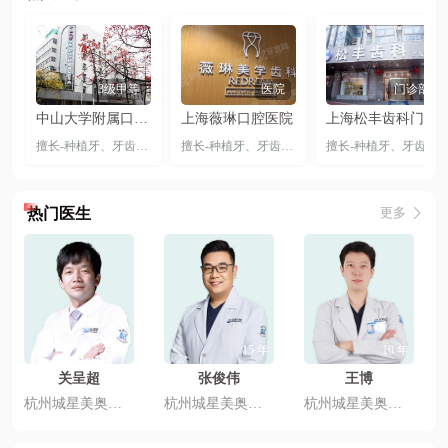
3级甲等
医院
门诊部
中山大学附属口腔医院（光华口腔医院）
上海薇琳口腔医院
上海松丰齿科门诊部（虹口旗舰店）
擅长-
种植牙
、
牙齿矫正
、
隐形矫正
擅长-
种植牙
、
根管治疗
、
牙齿矫正
、
嵌体修复
、
隐形矫正
擅长-
、
颏成形术
种植牙
、
牙齿贴片
、
牙齿矫正
、
热门医生
更多
13 年
15 年
10 年
关呈超
张俊伟
王博
杭州城星美奥口腔门诊部
杭州城星美奥口腔门诊部
杭州城星美奥口腔门诊部