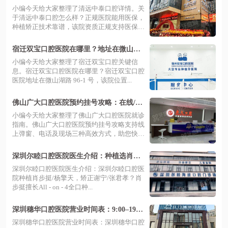
+种植矫正技术靠谱+静福路27号地址
小编今天给大家整理了清远中泰口腔详情。关
于清远中泰口腔怎么样？正规医院能用医保，
种植矫正技术靠谱，该院资质正规支持医保
报...
宿迁双宝口腔医院在哪里？地址在微山湖
路，正规连锁口碑好|支持预约挂号
小编今天给大家整理了宿迁双宝口腔关键信
息。宿迁双宝口腔医院在哪里？宿迁双宝口腔
医院地址在微山湖路 96-1 号，该院位置...
佛山广大口腔医院预约挂号攻略：在线/电
话等预约方式+禅城/南海/顺德3院地址
小编今天给大家整理了佛山广大口腔医院就诊
指南。佛山广大口腔医院预约挂号攻略支持线
上弹窗、电话及现场三种高效方式，助您快
速...
深圳尔睦口腔医院医生介绍：种植选肖步
挺/杨擎天，矫正选谢宁/张君孝
深圳尔睦口腔医院医生介绍：深圳尔睦口腔医
院种植肖步挺/杨擎天，矫正谢宁/张君孝？肖
步挺擅长All - on - 4全口种...
深圳穗华口腔医院营业时间表：9:00–19:0
0接诊，地址在罗湖东门南路2006号
深圳穗华口腔医院营业时间表：深圳穗华口腔