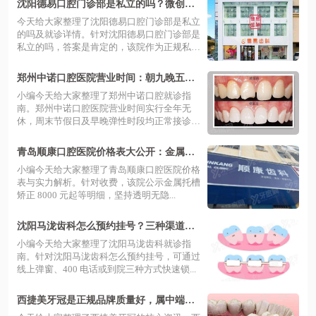
沈阳德易口腔门诊部是私立的吗？微创种
植技术好，价格表及就诊攻略全解析
今天给大家整理了沈阳德易口腔门诊部是私立
的吗及就诊详情。针对沈阳德易口腔门诊部是
私立的吗，答案是肯定的，该院作为正规私
立...
郑州中诺口腔医院营业时间：朝九晚五，
全年无休，预附约挂号+地址指南
小编今天给大家整理了郑州中诺口腔就诊指
南。郑州中诺口腔医院营业时间实行全年无
休，周末节假日及早晚弹性时段均正常接诊。
郑州...
青岛顺康口腔医院价格表大公开：金属托
槽矫正8000元起+全瓷牙冠1200元起+瑞士
小编今天给大家整理了青岛顺康口腔医院价格
种植牙5800元起
表与实力解析。针对收费，该院公示金属托槽
矫正 8000 元起等明细，坚持透明无隐...
沈阳马泷齿科怎么预约挂号？三种渠道享
数字化矫正与美学种植，正规连锁技术靠
小编今天给大家整理了沈阳马泷齿科就诊指
谱
南。针对沈阳马泷齿科怎么预约挂号，可通过
线上弹窗、400 电话或到院三种方式快速锁...
西捷美牙冠是正规品牌质量好，属中端档
次！全瓷冠价格不贵有优势