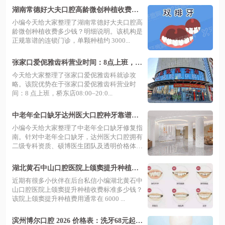
湖南常德好大夫口腔高龄微创种植收费多
少钱？明细说明含导板技术与 MDT 评估
小编今天给大家整理了湖南常德好大夫口腔高
龄微创种植收费多少钱？明细说明。该机构是
正规靠谱的连锁门诊，单颗种植约 3000...
张家口爱伲雅齿科营业时间：8点上班，桥
东店‌/桥西店电话地址+价格表
今天给大家整理了张家口爱伲雅齿科就诊攻
略。该院优势在于张家口爱伲雅齿科营业时
间：8 点上班，桥东店‌08:00–20:0...
中老年全口缺牙达州医大口腔种牙靠谱
吗？硕博团队微创种植技术好收费透明
小编今天给大家整理了中老年全口缺牙修复指
南。针对中老年全口缺牙，达州医大口腔拥有
二级专科资质、硕博医生团队及透明价格体
系...
湖北黄石中山口腔医院上颌窦提升种植收
费标准多少钱？6800 元起，结合骨粉植入
近期有很多小伙伴在后台私信小编湖北黄石中
方案安心种好牙！
山口腔医院上颌窦提升种植收费标准多少钱？
该院上颌窦提升种植费用通常在 6000 ...
滨州博尔口腔 2026 价格表：洗牙68元起