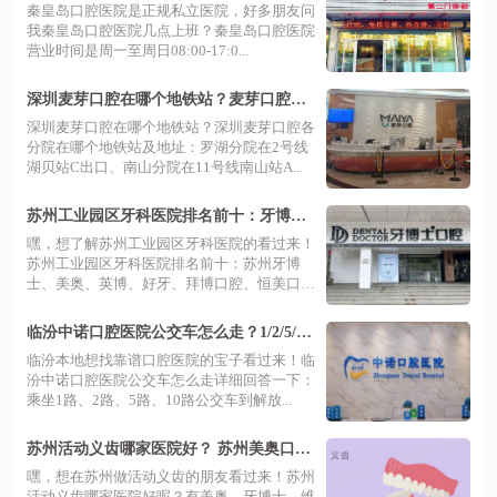
约，秦皇岛口腔医院地址电话+价目表
秦皇岛口腔医院是正规私立医院，好多朋友问
我秦皇岛口腔医院几点上班？秦皇岛口腔医院
营业时间是周一至周日08:00-17:0...
深圳麦芽口腔在哪个地铁站？麦芽口腔地
铁站+地址路线+电话号码+预约挂号
深圳麦芽口腔在哪个地铁站？深圳麦芽口腔各
分院在哪个地铁站及地址：罗湖分院在2号线
湖贝站C出口、南山分院在11号线南山站A...
苏州工业园区牙科医院排名前十：牙博士
口腔/美奥口腔/英博口腔/好牙口腔等医院
嘿，想了解苏州工业园区牙科医院的看过来！
上榜
苏州工业园区牙科医院排名前十：苏州牙博
士、美奥、英博、好牙、拜博口腔、恒美口腔
门...
临汾中诺口腔医院公交车怎么走？1/2/5/10
路解放路站即达，建议提前预约提升就诊
临汾本地想找靠谱口腔医院的宝子看过来！临
效率
汾中诺口腔医院公交车怎么走详细回答一下：
乘坐1路、2路、5路、10路公交车到解放...
苏州活动义齿哪家医院好？ 苏州美奥口腔|
苏州牙博士口腔|苏州中喜口腔医院排名前
嘿，想在苏州做活动义齿的朋友看过来！苏州
三
活动义齿哪家医院好呢？有美奥、牙博士、维