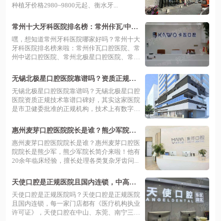
种植牙价格2980~9800元起、衡水牙...
常州十大牙科医院排名榜：常州佧瓦/中诺/
北极星/美奥/金铂利口腔等排名前五
嘿，想知道常州牙科医院哪家好吗？常州十大
牙科医院排名榜来啦：常州佧瓦口腔医院、常
州中诺口腔医院、常州北极星口腔医院、常
州...
无锡北极星口腔医院靠谱吗？资质正规技
术靠谱口碑好，附医生介绍+地址路线
无锡北极星口腔医院靠谱吗？无锡北极星口腔
医院资质正规技术靠谱口碑好，其实这家医院
是市卫健委批准的正规机构，技术上有数字
化...
惠州麦芽口腔医院院长是谁？熊少军院长
专注疑难种植，熊院长简介+预约挂号攻略
惠州麦芽口腔医院院长是谁？惠州麦芽口腔医
院院长是熊少军，熊少军院长简介来啦！他有
20余年临床经验，擅长处理各类复杂牙齿问...
天使口腔是正规医院且国内连锁，中高端
档次服务优且收费不贵
天使口腔是正规医院吗？天使口腔是正规医院
且国内连锁，每一家门店都有《医疗机构执业
许可证》，天使口腔在中山、东莞、南宁三