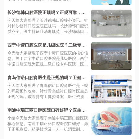
长沙德韩口腔医院正规吗？正规可靠，技
术靠谱价格表透明预约挂号便捷放心选
今天给大家整理了长沙德韩口腔核心资讯。针
对长沙德韩口腔医院正规吗，长沙德韩口腔资
质齐全、医生持证且消毒规范；长沙德韩口
腔...
西宁中诺口腔医院是几级医院？二级专
科，技术精湛地址明确预约挂号便捷
今天给大家整理了西宁中诺口腔医院的核心信
息。关于西宁中诺口腔医院是几级医院，西宁
中诺口腔医院为正规二级口腔专科医院，医
生...
青岛信诺口腔肖医生是正规的吗？卫健委
备案资质齐全，微创种植技术好且预约便
今天给大家整理了青岛信诺口腔肖医生是正规
捷
的吗及预约攻略。针对青岛信诺口腔肖医生是
正规的吗，该院持有卫健委备案，医生资质
透...
南通中瑞正丽口腔医院口碑好吗？医生技
术精湛价格透明地址便利
小编今天给大家整理了南通中瑞正丽口腔医院
核心信息。南通中瑞正丽口腔医院口碑好，源
于正规资质、精湛技术及一人一机消毒制
度。...