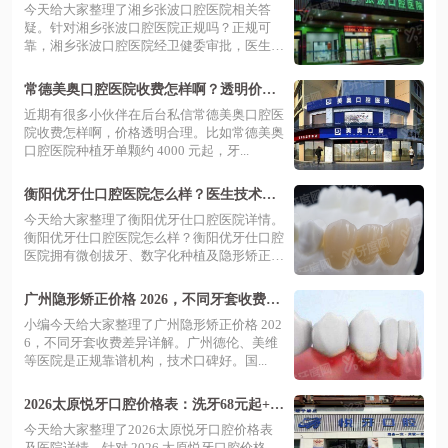
术靠谱价格透明预约挂号便捷放心
今天给大家整理了湘乡张波口腔医院相关答
疑。针对湘乡张波口腔医院正规吗？正规可
靠，湘乡张波口腔医院经卫健委审批，医生持
证且...
常德美奥口腔医院收费怎样啊？透明价目
表公开，预约挂号便捷省心享优惠
近期有很多小伙伴在后台私信常德美奥口腔医
院收费怎样啊，价格透明合理。比如常德美奥
口腔医院种植牙单颗约 4000 元起，牙...
衡阳优牙仕口腔医院怎么样？医生技术精
湛地址好找预约挂号便捷放心
今天给大家整理了衡阳优牙仕口腔医院详情。
衡阳优牙仕口腔医院怎么样？衡阳优牙仕口腔
医院拥有微创拔牙、数字化种植及隐形矫正
等...
广州隐形矫正价格 2026，不同牙套收费差
异详解：AI 动态监控与钻石医师赋能精准
小编今天给大家整理了广州隐形矫正价格 202
正畸
6，不同牙套收费差异详解。广州德伦、美维
等医院是正规靠谱机构，技术口碑好。国...
2026太原悦牙口腔价格表：洗牙68元起+种
植2980元起+矫正6800元起
今天给大家整理了2026太原悦牙口腔价格表
及医院详情。针对 2026 太原悦牙口腔价格