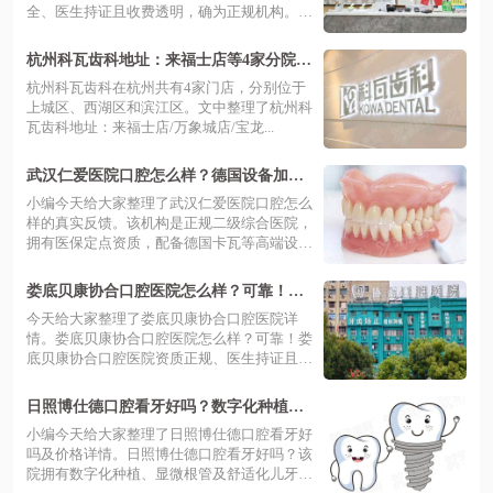
全、医生持证且收费透明，确为正规机构。湘
潭...
杭州科瓦齿科地址：来福士店等4家分院地
址路线+预约挂号+价格表
杭州科瓦齿科在杭州共有‌4家门店‌，分别位于
上城区、西湖区和滨江区。文中整理了杭州科
瓦齿科地址：来福士店/万象城店/宝龙...
武汉仁爱医院口腔怎么样？德国设备加持
三甲专家亲诊，种牙矫正技术靠谱
小编今天给大家整理了武汉仁爱医院口腔怎么
样的真实反馈。该机构是正规二级综合医院，
拥有医保定点资质，配备德国卡瓦等高端设
备...
娄底贝康协合口腔医院怎么样？可靠！价
格不贵地址好找预约便捷
今天给大家整理了娄底贝康协合口腔医院详
情。娄底贝康协合口腔医院怎么样？可靠！娄
底贝康协合口腔医院资质正规、医生持证且配
备...
日照博仕德口腔看牙好吗？数字化种植技
术靠谱，价格表公开透明
小编今天给大家整理了日照博仕德口腔看牙好
吗及价格详情。日照博仕德口腔看牙好吗？该
院拥有数字化种植、显微根管及舒适化儿牙