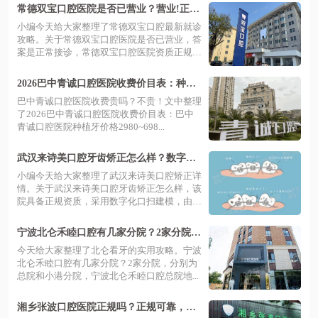
常德双宝口腔医院是否已营业？营业!正规
机构技术靠谱，价格表透明且预约挂号便
小编今天给大家整理了常德双宝口腔最新就诊
捷高效
攻略。关于常德双宝口腔医院是否已营业，答
案是正常接诊，常德双宝口腔医院资质正规
且...
2026巴中青诚口腔医院收费价目表：种植
牙2980+矫正8800起
巴中青诚口腔医院收费贵吗？不贵！文中整理
了2026巴中青诚口腔医院收费价目表：巴中
青诚口腔医院种植牙价格2980~698...
武汉来诗美口腔牙齿矫正怎么样？数字化
口扫建模技术好，附价格表+预约方式
小编今天给大家整理了武汉来诗美口腔矫正详
情。关于武汉来诗美口腔牙齿矫正怎么样，该
院具备正规资质，采用数字化口扫建模，由
资...
宁波北仑禾睦口腔有几家分院？2家分院‌地
址路线+营业时间表+预约挂号+价格表
今天给大家整理了北仑看牙的实用攻略。宁波
北仑禾睦口腔有几家分院？2家分院‌，分别为
总院和小港分院，宁波北仑禾睦口腔总院地...
湘乡张波口腔医院正规吗？正规可靠，技