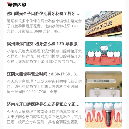
精选内容
佛山曙光金子口腔孕期看牙花费？补牙 76
元起，慢病治牙价位透明且安心
近期有很多小伙伴在后台私信小编佛山曙光金
子口腔孕期看牙花费。比如该院种植牙 1280
元起、牙齿矫正 3699 元起、补...
滨州博尔口腔种植牙怎么样？3D 导板微创
种牙当天用，价格透明千元起
小编今天给大家整理了滨州博尔口腔种植牙怎
么样及价格详情。针对滨州博尔口腔种植牙怎
么样，该院优势在于采用 3D 导板导航与...
江阴大熊齿科营业时间：8:30-17:30，3家
门店‌地址明确价格透明技术靠谱
今天给大家整理了江阴大熊齿科的核心就诊信
息。该机构优势在于江阴大熊齿科营业时间：
周一至周日 08:30-17:30，全年...
济南众牙口腔医院是公立还是私立？正规
二级专科，种牙矫正技术好，收费透明
今天给大家整理了济南众牙口腔的真实情况。
关于济南众牙口腔医院是公立还是私立，它是
正规二级私立专科医院，具备全职医生团队
与...