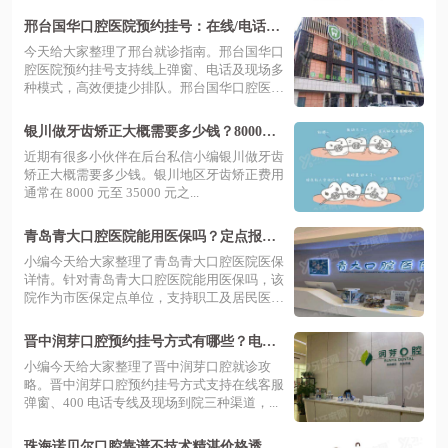
技...
邢台国华口腔医院预约挂号：在线/电话等
预约方式，地址在襄都区|价目表透明
今天给大家整理了邢台就诊指南。邢台国华口
腔医院预约挂号支持线上弹窗、电话及现场多
种模式，高效便捷少排队。邢台国华口腔医
院...
银川做牙齿矫正大概需要多少钱？8000起
搞定，本地口碑好的方案让你放心变美！
近期有很多小伙伴在后台私信小编银川做牙齿
矫正大概需要多少钱。银川地区牙齿矫正费用
通常在 8000 元至 35000 元之...
青岛青大口腔医院能用医保吗？定点报销
补牙拔牙，项目透明省钱更安心
小编今天给大家整理了青岛青大口腔医院医保
详情。针对青岛青大口腔医院能用医保吗，该
院作为市医保定点单位，支持职工及居民医
保...
晋中润芽口腔预约挂号方式有哪些？电
话、在线与到院流程及医院实力深度测评
小编今天给大家整理了晋中润芽口腔就诊攻
略。晋中润芽口腔预约挂号方式支持在线客服
弹窗、400 电话专线及现场到院三种渠道，...
珠海诺贝尔口腔靠谱不技术精湛价格透明