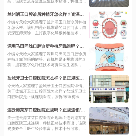
高，该院资质齐全且医生技术精湛，种植成功
率...
兰州润玉口腔诊所种植牙怎么样？资深医
师亲诊技术稳，缺牙修复效果自然更安心
小编今天给大家整理了兰州润玉口腔诊所种植
牙怎么样。该机构是正规靠谱的口腔门诊，由
资深医师亲诊，主打数字化导板种植技术，
定...
深圳马田同胜口腔诊所种植牙靠谱吗？数
字化种植技术精准高效，缺牙修复效果稳
小编今天给大家整理了深圳马田同胜口腔诊所
固自然
种植牙靠谱吗的解答。该机构是正规靠谱的牙
科，拥有数字化种植技术与资深医生团队，
缺...
盐城牙卫士口腔医院怎么样？是正规医
院，医生推荐+真实评价+价格表+地址电
今天给大家整理了盐城牙卫士口腔医院详情。
话
关于盐城牙卫士口腔医院怎么样？盐城牙卫士
口腔医院是正规连锁医院，‌张哲/宋咏梅医...
连云港莱芽口腔医院正规吗？正规连锁/技
术靠谱/价格透明，地址在海州区
关于连云港莱芽口腔医院正规吗？连云港莱芽
口腔医院正规连锁，种植正畸技术靠谱，该院
资质齐全且医生经验丰富，技术十分可靠。
连...