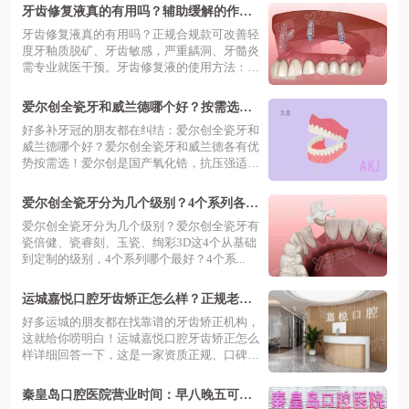
牙齿修复液真的有用吗？辅助缓解的作
用，附使用方法价格30元~200元/瓶
牙齿修复液真的有用吗？正规合规款可改善轻
度牙釉质脱矿、牙齿敏感，严重龋洞、牙髓炎
需专业就医干预。牙齿修复液的使用方法：
先...
爱尔创全瓷牙和威兰德哪个好？按需选！
附爱尔创价格表及德国威兰德冠价
好多补牙冠的朋友都在纠结：爱尔创全瓷牙和
威兰德哪个好？爱尔创全瓷牙和威兰德各有优
势按需选！爱尔创是国产氧化锆，抗压强适
配...
爱尔创全瓷牙分为几个级别？4个系列各适
配不同需求，寿命10-15年|附价目表
爱尔创全瓷牙分为几个级别？爱尔创全瓷牙有
瓷倍健、瓷睿刻、玉瓷、绚彩3D这4个从基础
到定制的级别，4个系列哪个最好？4个系...
运城嘉悦口腔牙齿矫正怎么样？正规老牌
牙医坐诊实力强，金属矫正6880元起、隐
好多运城的朋友都在找靠谱的牙齿矫正机构，
形矫治16800元起
这就给你唠明白！运城嘉悦口腔牙齿矫正怎么
样详细回答一下，这是一家资质正规、口碑
不...
秦皇岛口腔医院营业时间：早八晚五可