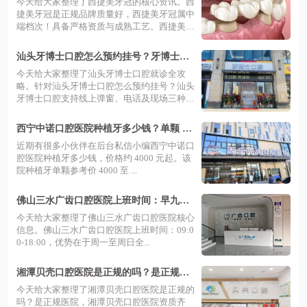
今天给大家整理了西捷美牙冠的核心资讯。西
捷美牙冠是正规品牌质量好，西捷美牙冠属中
端档次！具备严格资质与成熟工艺。西捷美
牙...
汕头牙博士口腔怎么预约挂号？牙博士口
腔预约挂号+分院地址+价格表一览
今天给大家整理了汕头牙博士口腔就诊全攻
略。针对汕头牙博士口腔怎么预约挂号？汕头
牙博士口腔支持线上弹窗、电话及现场三种便
捷...
西宁中诺口腔医院种植牙多少钱？单颗 29
80 元起，预约挂号通道已开启轻松种好牙
近期有很多小伙伴在后台私信小编西宁中诺口
腔医院种植牙多少钱，价格约 4000 元起。该
院种植牙单颗参考价 4000 至 ...
佛山三水广齿口腔医院上班时间：早九晚
六好预约，地址在 健力宝北路 27号
今天给大家整理了佛山三水广齿口腔医院核心
信息。佛山三水广齿口腔医院上班时间：09:0
0-18:00，优势在于周一至周日全...
湘潭贝壳口腔医院是正规的吗？是正规医
院，医生技术好，附价格表地址及预约挂
今天给大家整理了湘潭贝壳口腔医院是正规的
号指南
吗？是正规医院，湘潭贝壳口腔医院资质齐