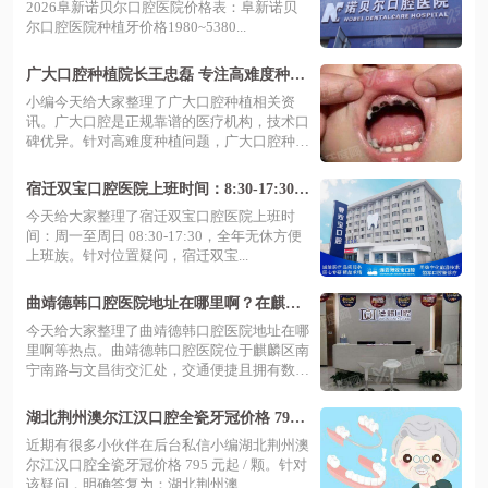
2026阜新诺贝尔口腔医院价格表：阜新诺贝
尔口腔医院种植牙价格1980~5380...
广大口腔种植院长王忠磊 专注高难度种植
牙十余年解决骨量不足难题，让缺牙患者
小编今天给大家整理了广大口腔种植相关资
重获新生
讯。广大口腔是正规靠谱的医疗机构，技术口
碑优异。针对高难度种植问题，广大口腔种植
院...
宿迁双宝口腔医院上班时间：8:30-17:30好
预约，地址在微山湖路
今天给大家整理了宿迁双宝口腔医院上班时
间：周一至周日 08:30-17:30，全年无休方便
上班族。针对位置疑问，宿迁双宝...
曲靖德韩口腔医院地址在哪里啊？在麒麟
区，数字化种植技术好且支持电话预约与
今天给大家整理了曲靖德韩口腔医院地址在哪
快速挂号
里啊等热点。曲靖德韩口腔医院位于麒麟区南
宁南路与文昌街交汇处，交通便捷且拥有数
字...
湖北荆州澳尔江汉口腔全瓷牙冠价格 795
元起/颗？真这么低！品质靠谱笑容更自
近期有很多小伙伴在后台私信小编湖北荆州澳
信。
尔江汉口腔全瓷牙冠价格 795 元起 / 颗。针对
该疑问，明确答复为：湖北荆州澳...