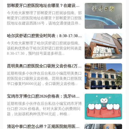
邯郸爱牙口腔医院地址在哪里？在建设西
路16号，预约便捷价格不贵
今天给大家整理了邯郸爱牙口腔就诊指南。邯
郸爱牙口腔医院地址在哪里？邯郸爱牙口腔医
院地址在建设西路16号，该地交通便捷且停...
哈尔滨舒诺口腔营业时间表：8:30-17:30好
预约，地址在道外区红旗大街
今天给大家整理了哈尔滨舒诺口腔就诊指南。
该机构优势在于哈尔滨舒诺口腔营业时间表是
8:30-17:30，预约挂号渠道多样且...
昆明美奥口腔医院全口吸附义齿价格2万
起，半口8千稳固舒适值得选
近期有很多小伙伴在后台私信小编昆明美奥口
腔医院全口吸附义齿价格。昆明美奥口腔医院
半口修复约8000元起，全口吸附义齿价格...
宝鸡市牙博仕口腔2026价格表：洗牙68元
起，种植牙2980元起，矫正6800元起，种
近期有很多小伙伴在后台私信小编宝鸡市牙博
牙矫正透明实惠！
仕口腔 2026 价格表。针对大家关心的费用问
题，比如该机构种洗牙68元起，种植...
清远中泰口腔怎么样？正规医院能用医保