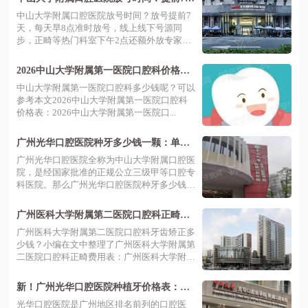
早8点，预约挂号攻略解析
中山大学附属口腔医院放号时间？放号提前7
天，每天早8点准时放号，线上线下号源同
步，正畸等热门科室下午2点还额外放专家
号，...
2026中山大学附属第一医院口腔科价格
表：含种植牙/矫正/镶牙价格,附地址及预
中山大学附属第一医院口腔科多少钱呢？可以
约指南
参考本文2026中山大学附属第一医院口腔科
价格表：2026中山大学附属第一医院口...
广州光华口腔医院种牙多少钱一颗：单颗3
580/半口2.2万/全口4.5万起
广州光华口腔医院全称为中山大学附属口腔医
院，是经国家批准的正规公立三级甲等口腔专
科医院。那么广州光华口腔医院种牙多少钱
一...
广州医科大学附属第二医院口腔科正畸费
用表：金属7800起/隐形12000起
广州医科大学附属第二医院口腔科牙齿矫正多
少钱？小编在文中整理了广州医科大学附属第
二医院口腔科正畸费用表：广州医科大学附
属...
新！广州光华口腔医院种植牙价格表：一
颗6500起|内附种植牙哪个医生好介绍
光华口腔医院是广州地区排名前列的口腔医