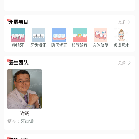
开展项目
更多
种植牙
牙齿矫正
隐形矫正
根管治疗
嵌体修复
颏成形术
医生团队
更多
许跃
擅长：
牙齿矫正
、
舌侧矫正
、
儿童正畸