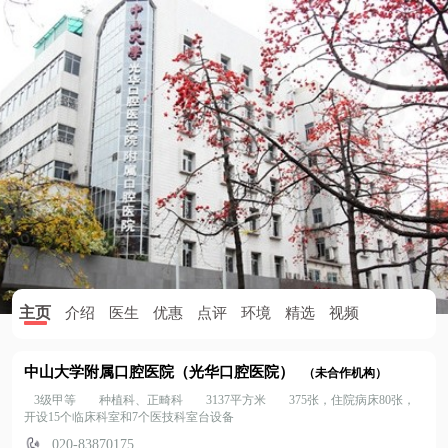
主页
介绍
医生
优惠
点评
环境
精选
视频
中山大学附属口腔医院（光华口腔医院）
（未合作机构）
3级甲等
种植科、正畸科
3137平方米
375张，住院病床80张，
开设15个临床科室和7个医技科室台设备
020-83870175