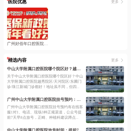
医院优惠
更多
03.16-05.16
广州好佰年口腔医院种植牙集采价格便宜：单颗3980|半口1.6万起…
精选内容
更多
中山大学附属口腔医院哪个院区好？越秀/
天河等4家分院都好！看地址/预约
关于中山大学附属口腔医院哪个院区好？中山
大学附属口腔医院越秀院区/天河院区/东圃门
诊/珠江新城门诊都好！地址虽不同，但四...
广州中山大学附属口腔医院挂号预约：在
线/电话等预约方式+分院地址便捷
广州中山大学附属口腔医院挂号预约有在线客
服1对1、电话、现场3种正规渠道，公众号提
前7天早8点放号，正畸、种植科建议蹲点...
中山大学附属口腔医院放号时间：提前7天