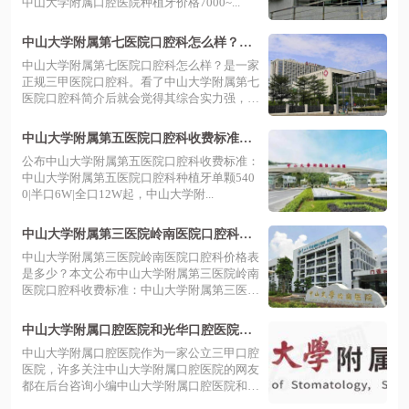
中山大学附属口腔医院种植牙价格7000~...
中山大学附属第七医院口腔科怎么样？公
立三甲，综合实力强|附收费标准
中山大学附属第七医院口腔科怎么样？是一家
正规三甲医院口腔科。看了中山大学附属第七
医院口腔科简介后就会觉得其综合实力强，
并...
中山大学附属第五医院口腔科收费标准公
布啦！种牙5400|牙齿矫正8900
公布中山大学附属第五医院口腔科收费标准：
中山大学附属第五医院口腔科种植牙单颗540
0|半口6W|全口12W起，中山大学附...
中山大学附属第三医院岭南医院口腔科价
格表最新:种植牙6880+/矫正牙齿9800+/牙
中山大学附属第三医院岭南医院口腔科价格表
冠820元起
是多少？本文公布中山大学附属第三医院岭南
医院口腔科收费标准：中山大学附属第三医
院...
中山大学附属口腔医院和光华口腔医院是
一个医院吗?是,看医院介绍就能知道!
中山大学附属口腔医院作为一家公立三甲口腔
医院，许多关注中山大学附属口腔医院的网友
都在后台咨询小编中山大学附属口腔医院和
光...