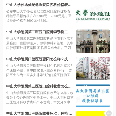
中山大学孙逸仙纪念医院口腔科价格表：
种植牙6300|矫正牙齿8600
公布中山大学孙逸仙纪念医院口腔科价格表：
种植牙单颗价格在在6300元~17800元起，牙
齿矫正价格在8600元~3820...
中山大学附属第二医院口腔科李劲松主任
怎么样？李劲松医生简介以及李劲松医生
中山大学附属第二医院口腔科是华南地区实力
价格大全
最强的口腔医学临床、教学和科研基地，其中
口腔颌面外科更是国 家临床重点专科。正因...
中山大学附属口腔医院曹阳怎么样？技术
好实力强的口腔正畸医生,附收费标准！
中山大学附属口腔医院开设15个临床科室和7
个医技科室，其中国家临床重点专科4个，曹
阳医生作为一家实力非常强的口腔医院的医...
中山大学附属第三医院口腔科收费怎么样?
牙科收费不贵,牙齿矫正6800+
中山大学附属第三医院口腔科收费怎么样？收
费处于公办医院的中等水平。中山大学附属第
三医院牙科收费贵吗？不贵哦，本文分享中
山...
中山大学附属口腔医院收费标准：种植|正