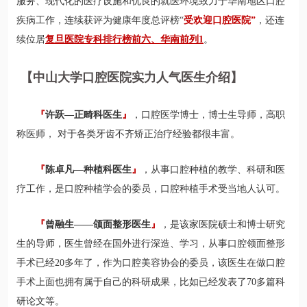
服务、现代化的医疗设施和优良的就医环境致力于华南地区口腔
疾病工作，连续获评为健康年度总评榜“
受欢迎
口腔医院”
，还连
续位居
复旦医院专科排行榜前六、华南前列1
。
【中山大学口腔医院实力人气医生介绍】
『
许跃—正畸科医生
』
，口腔医学博士，博士生导师，高职
称医师， 对于各类牙齿不齐矫正治疗经验都很丰富。
『
陈卓凡—种植科医生
』
，从事口腔种植的教学、科研和医
疗工作，是口腔种植学会的委员，口腔种植手术受当地人认可。
『
曾融生——颌面整形医生
』
，是该家医院硕士和博士研究
生的导师，医生曾经在国外进行深造、学习，从事口腔领面整形
手术已经20多年了，作为口腔美容协会的委员，该医生在做口腔
手术上面也拥有属于自己的科研成果，比如已经发表了70多篇科
研论文等。