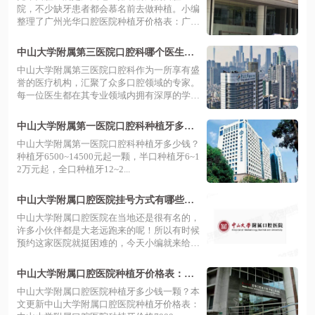
院，不少缺牙患者都会慕名前去做种植。小编
整理了广州光华口腔医院种植牙价格表：广州
光...
中山大学附属第三医院口腔科哪个医生
好？艾虹|吴坚|李卫国医生均技术在线附价
中山大学附属第三医院口腔科作为一所享有盛
格表
誉的医疗机构，汇聚了众多口腔领域的专家。
每一位医生都在其专业领域内拥有深厚的学
术...
中山大学附属第一医院口腔科种植牙多少
钱？一颗6500/半口6万/全口12万起
中山大学附属第一医院口腔科种植牙多少钱？
种植牙6500~14500元起一颗，半口种植牙6~1
2万元起，全口种植牙12~2...
中山大学附属口腔医院挂号方式有哪些？
七种预约方式分享另附价格表
中山大学附属口腔医院在当地还是很有名的，
许多小伙伴都是大老远跑来的呢！所以有时候
预约这家医院就挺困难的，今天小编就来给
大...
中山大学附属口腔医院种植牙价格表：一
颗7000/半口6万/全口12万起
中山大学附属口腔医院种植牙多少钱一颗？本
文更新中山大学附属口腔医院种植牙价格表：