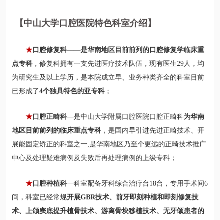
【中山大学口腔医院特色科室介绍】
★
口腔修复科
——
是华南地区目前前列的口腔修复学临床重
点专科
，修复科拥有一支先进医疗技术队伍，现有医生29人，均
为研究生及以上学历，是本院成立早、业务种类齐全的科室目前
已形成了
4个独具特色的亚专科
；
★
口腔正畸科
—是中山大学附属口腔医院口腔正畸科
为华南
地区目前前列的临床重点专科
，是国内早引进先进正畸技术、开
展能固定矫正的科室之一,是华南地区乃至个更远的正畸技术推广
中心及处理疑难病例及失败后再处理病例的上级专科；
★
口腔种植科
—科室配备牙科综合治疗台18台，专用手术间6
间，科室已经常规
开展GBR技术、前牙即刻种植和即刻修复技
术、上颌窦底提升植骨技术、游离骨块移植技术、无牙颌患者的