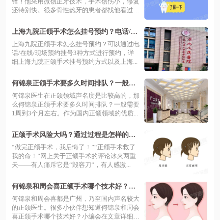
错！他采用微创正牙技术，手术创伤小，修复
还特别快。很多骨性龅牙的患者都找他看过，
术...
上海九院正颌手术怎么挂号预约？电话/在
线/现场预约挂号3种方式公布！
上海九院正颌手术怎么挂号预约？可以通过电
话/在线/现场预约挂号3种方式进行预约，详
细上海九院正颌手术挂号预约方式以及上海...
何锦泉正颌手术要多久时间排队？一般在1
周到3个月左右，有案例价格可参考
何锦泉医生在正颌领域声名度是比较高的，那
么何锦泉正颌手术要多久时间排队？一般需要
1周到3个月左右。作为国内正颌领域的优质...
正颌手术风险大吗？通过过程是怎样的来
看有必要做吗
“做完正颌手术，我后悔了！”“正颌手术救了
我的命！”网上关于正颌手术的评论冰火两重
天——有人痛斥它是“毁容刀”，有人感激...
何锦泉和周会喜正颌手术哪个技术好？各
有特点，来看技术|价格|口碑大比拼
何锦泉和周会喜都是广州，乃至国内声名较大
的正颌医生。很多小伙伴想知道何锦泉和周会
喜正颌手术哪个技术好？小编会在文章详细