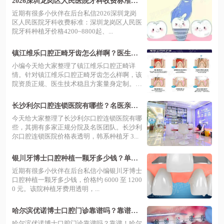
2026深圳龙岗区人民医院牙科收费标准：
种植牙4200+矫正3500起
近期有很多小伙伴在后台私信2026深圳龙岗
区人民医院牙科收费标准：深圳龙岗区人民医
院牙科种植牙价格4200~8800起、...
镇江维乐口腔正畸牙齿怎么样啊？医生技
术精湛方案个性化，价格透明口碑好评多
小编今天给大家整理了镇江维乐口腔正畸详
情。针对镇江维乐口腔正畸牙齿怎么样啊，该
院资质正规、医生技术稳且方案量身定制。镇
江...
长沙利尔口腔连锁医院有哪些？名医亲诊
技术靠谱，价格不贵预约挂号便捷高效
今天给大家整理了长沙利尔口腔连锁医院有哪
些，其拥有多家正规分院及名医团队。长沙利
尔口腔连锁医院价格表透明，韩系种植牙 3...
银川牙博士口腔种植一颗牙多少钱？单颗
3980 元起，技术成熟让缺牙重生更安心
近期有很多小伙伴在后台私信小编银川牙博士
口腔种植一颗牙多少钱，价格约 6000 至 1200
0 元。该院种植牙费用透明，...
哈尔滨优诺博士口腔门诊靠谱吗？靠谱！
博士团领衔技术强，透明收费性价比高值
哈尔滨优诺博士口腔门诊靠谱吗？靠谱！哈尔