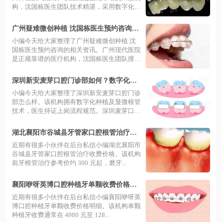
构，沈国栋医生团队技术精湛，采用数字化
导...
广州疑难微创种植 沈国栋医生预约咨询擅
长骨量不足修复，数字化导板精准种牙当
小编今天给大家整理了广州疑难微创种植 沈
天戴
国栋医生预约咨询的相关资讯。广州现代医院
是正规靠谱的医疗机构，沈国栋医生团队擅
长...
深圳新安麦芽口腔门诊部如何？数字化种
植技术靠谱收费透明
小编今天给大家整理了深圳新安麦芽口腔门诊
部怎么样。该机构拥有数字化种植及显微根管
技术，医生持证上岗流程规范。深圳麦芽口
腔...
湖北襄阳市谷城县牙管家口腔根管治疗收
费价格多少？前牙 300 元起，透明消费让
近期有很多小伙伴在后台私信小编湖北襄阳市
您安心看牙！
谷城县牙管家口腔根管治疗收费价格。该机构
前牙根管治疗参考价约 300 元起，磨牙...
襄阳咿呀英博口腔种植牙单颗收费价格明
细多少？透明报价加安心质保，缺牙重生
近期有很多小伙伴在后台私信小编襄阳咿呀英
轻松拥有好口福！
博口腔种植牙单颗收费价格明细。该机构单颗
种植牙收费通常在 4980 元至 128...