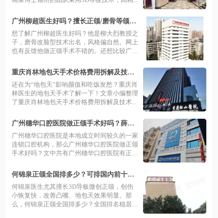
广州柳超医生好吗？擅长正颌/磨骨等颌面
整形，在广州韩妃坐诊
想了解广州柳超医生好吗？他是柳大烈教授之
子，磨骨改脸型技术出名，风格偏自然。网上
也有反馈他做正颌手术不错的。还想比较广
州...
重庆肖林地包天手术价格费用拆解及技术
优势大起底，含预约方法分享
还在为“地包天”影响颜值和吃饭发愁？重庆肖
林医生的地包天手术了解一下！文章小编整理
了重庆肖林地包天手术价格费用拆解及技术...
广州穗华口腔医院做正颌手术好吗？薛国
初等医生技术成熟，费用4.3万起
广州穗华口腔医院是本地成立时间较久的一家
连锁口腔机构，那么广州穗华口腔医院做正颌
手术好吗？文中共有广州穗华口腔医院有正
颌...
何锦泉正颌全国排多少？可排国内前十！
真实案例显示其正颌有效优势大
何锦泉医生尤其擅长3D导板微创正颌，创伤
小恢复快，改善凸嘴、地包天效果明显。那
么，何锦泉正颌全国排多少？全国排名稳居前
列...