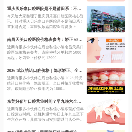
重庆贝乐嘉口腔医院是不是莆田系！不
是，是正规连锁技术靠谱价格透明预约挂
今天给大家整理了重庆贝乐嘉口腔医院核心资
号便捷
讯。针对重庆贝乐嘉口腔医院是不是莆田系！
答案是否定，重庆贝乐嘉口腔医院资质正
规、...
南昌天美口腔医院价格表参考：矫正 6800
元起，技术好服务暖值得放心选
近期有很多小伙伴在后台私信小编南昌天美口
腔医院价格表参考。该院种植牙单颗约 5000
元起，牙齿矫正价格约 12000 ...
2026 武汉皓诺口腔价格｜隐形矫正、全口
种植牙收费标准？透明报价 + 定制方案让
近期有很多小伙伴在后台私信小编 2026 武汉
笑容更自信！
皓诺口腔价格｜隐形矫正、全口种植牙收费标
准。该院隐形矫正费用约为 1800...
东莞好佰年口腔营业时间？早九晚六全年
无休，看牙不用请假，轻松预约更省心！
近期有很多小伙伴在后台私信小编东莞好佰年
口腔营业时间。该机构通常每日上午九点至下
午六点开放，具体节假日安排需以门店公告
为...