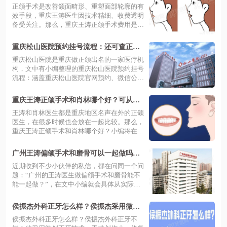
起，在松山医院坐诊可参考案例
正颌手术是改善颌面畸形、重塑面部轮廓的有
效手段，重庆王涛医生因技术精细、收费透明
备受关注。那么，重庆王涛正颌手术费用是
多...
重庆松山医院预约挂号流程：还可查正颌
大夫名单+费用！
重庆松山医院是重庆做正颌出名的一家医疗机
构，文中有小编整理的重庆松山医院预约挂号
流程：涵盖重庆松山医院官网预约、微信公
众...
重庆王涛正颌手术和肖林哪个好？可从简
介+核心技术优势对比发现各有特色！
王涛和肖林医生都是重庆地区名声在外的正颌
医生，在很多时候也会放在一起比较。那么，
重庆王涛正颌手术和肖林哪个好？小编将在
文...
广州王涛偏颌手术和磨骨可以一起做吗？
需满足三个条件！来看王涛案例+价格
近期收到不少小伙伴的私信，都在问同一个问
题：“广州的王涛医生做偏颌手术和磨骨能不
能一起做？”，在文中小编就会具体从实际
操...
侯振杰外科正牙怎么样？侯振杰采用微创
正牙技术+恢复快|附骨性龅牙案例
侯振杰外科正牙怎么样？侯振杰外科正牙不