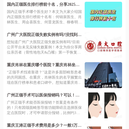
国内正颌医生排行榜前十名，分享2025国
内正颌手术成熟的医院和医生名单！
国内正颌手术哪个医生好？本文为大家介绍国
内正颌医生排行榜前十名有：何锦泉医生、肖
林医生、周会喜医生、何晋龙医生、柳春明
医...
广州广大医院正颌失败实例有吗?没找到！
分享我在广大口腔医院正颌实例
想知道广州广大医院正颌失败实例有吗?目前
公开平台未见实锤失败案例！本文为你分享两
位亲历者（骨性地包天&凸嘴）第一手恢复
心...
重庆肖林在重庆哪个医院？重庆肖林坐诊
的松山等多个医院地址电话可查
“正颌手术找谁靠谱？”这是许多面部畸形患者
的共同困惑。在重庆，肖林医生的名字频繁出
现在医疗榜单和患者口碑中。想知道重庆肖...
广州正颌手术可以医保报销吗？可以！来
看比例及支持医保医院名单
广州正颌手术能否医保报销？答案是有条件
的！只有因颌面畸形导致功能障碍且选择医保
定点医院时，才可申请部分报销，比例约3
0%...
重庆王涛正颌手术费用是多少？一般3万