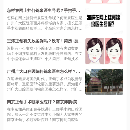
的...
怎样在网上挂何锦泉医生号呢？手把手教
学：微信一键预约何锦泉医生号（附挂号
怎样在网上挂何锦泉医生号呢？何锦泉医生是
费用明细）
广州广大医院颌面外科领域的专家，擅长正颌
手术及颌面畸形矫正。小编给大家介绍怎样
在...
王涛正颌有失败案例吗？没有！简历+技术
+典型案例可参考
近期有不少友友问小编王涛正颌有失败案例
吗？小编搜集资料后发现暂时是没有的。在文
中小编还会从王涛医生个人简历、正颌技术厉
害...
广州广大口腔医院何锦泉医生怎么样？个
人简历丰富，手术4w起|可在线预约
在追求健康与美的时代，正颌手术成为改善颌
面畸形、重塑面部轮廓的重要选择。想知道广
州广大口腔医院何锦泉医生怎么样？广州广
大...
南京正颌手术哪家医院好？南京博韵/美奥/
德牙排名靠前,正规技术又好!
在南京如果你正在寻找进行正颌手术的口腔医
院，那么一定不要错过本期小编为大家整理的
南京正颌手术哪家医院好？南京博韵口腔医
院...