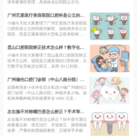
深专家领衔管理，具体姓名以到院公示为
准，...
广州艺星医疗美容医院口腔科是公立的
吗？非公立但技术靠谱，数字化种植矫正
小编今天给大家整理了广州艺星医疗美容医院
效果佳
口腔科是公立的吗相关解答。该机构并非公立
医院，而是正规靠谱的大型私立医美机构，
凭...
昆山口腔医院矫正技术怎么样？数字化精
准方案高效排齐牙齿
小编今天给大家整理了昆山嘉庆口腔医院矫正
技术怎么样。该院是正规靠谱的口腔机构，主
打数字化导板定位矫正，采用 3D 口扫技...
广州德伦口腔门诊部（中山八路分院）种
植牙多少钱？单颗 3980 元起，缺牙修复方
近期有很多小伙伴在后台私信小编广州德伦口
案让笑容更自信！
腔门诊部（中山八路分院）种植牙多少钱。该
机构单颗种植牙价格通常在 4980 元至...
左右脸不对称嘴巴歪怎么矫正？手术等矫
正方法，解析先天后天致歪脸原因
左右脸不对称嘴巴歪怎么矫正？轻中度可通过
肉毒素注射、填充治疗、牙齿矫正、面部锻炼
改善，严重的则需颌面整形、正颌等手术都
有...