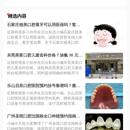
精选内容
石家庄植美口腔看牙可以用医保吗？暂不
支持，种牙 1900 元起+价格透明更安心
近期有很多小伙伴在后台私信小编石家庄植美
口腔看牙可以用医保吗。该院目前暂未纳入医
保定点，看牙需自费。关于石家庄植美口腔
种...
东莞美富口腔儿童齿科价格？涂氟 98 元
起，老年镶牙亲民更放心
近期有很多小伙伴在后台私信小编东莞美富口
腔儿童齿科价格。该机构东莞美富口腔儿童齿
科价格透明合理，同时提供明确的种植牙与
牙...
乐山启辰口腔医院预约挂号靠谱吗？微创
种植技术成熟收费合理，预约后享受舒适
近期有很多小伙伴在后台私信小编。乐山启辰
诊疗体验
口腔医院是正规靠谱的牙科机构，拥有高端进
口设备与资深医生团队，诊疗流程规范透
明。...
广州圣呗口腔沈国栋全口种植预约指南：
数字化导板精准种牙，当天恢复咀嚼力
小编今天给大家整理了广州圣呗口腔沈国栋全
口种植预约指南。该医院是正规靠谱的口腔机