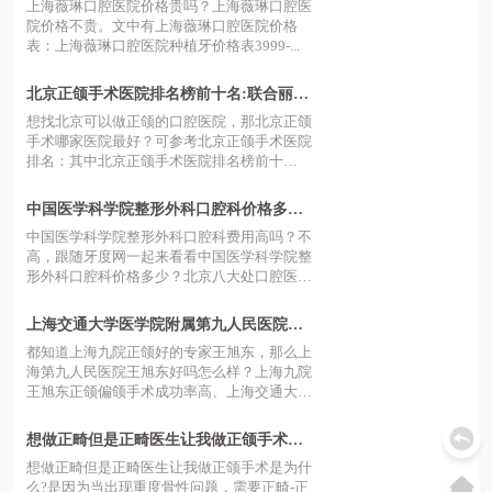
矫正6500|正颌手术费用8万元起
上海薇琳口腔医院价格贵吗？上海薇琳口腔医
院价格不贵。文中有上海薇琳口腔医院价格
表：上海薇琳口腔医院种植牙价格表3999-...
北京正颌手术医院排名榜前十名:联合丽格|
八大处|北大口腔是排行前三的医院
想找北京可以做正颌的口腔医院，那北京正颌
手术哪家医院最好？可参考北京正颌手术医院
排名：其中北京正颌手术医院排名榜前十
名：...
中国医学科学院整形外科口腔科价格多少?
北京八大处种植牙8000|正畸5174|正颌7W)
中国医学科学院整形外科口腔科费用高吗？不
高，跟随牙度网一起来看看中国医学科学院整
形外科口腔科价格多少？北京八大处口腔医
院...
上海交通大学医学院附属第九人民医院王
旭东好吗怎么样?正颌技术好含价格表
都知道上海九院正颌好的专家王旭东，那么上
海第九人民医院王旭东好吗怎么样？上海九院
王旭东正颌偏颌手术成功率高、上海交通大
学...
想做正畸但是正畸医生让我做正颌手术这
是为什么?看正颌和正畸的区别
想做正畸但是正畸医生让我做正颌手术是为什
么?是因为当出现重度骨性问题，需要正畸-正