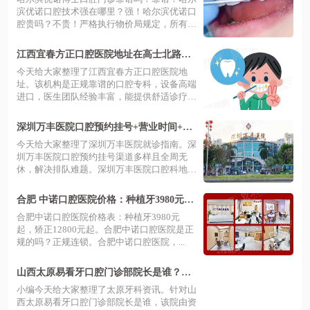
得选
滨优诺口腔技术强在哪里？强！哈尔滨优诺口
腔贵吗？不贵！严格执行物价局规定，所有
项...
江西宜春方正口腔医院地址在高士北路，
数字化种植技术强且收费透明无隐形消费
今天给大家整理了江西宜春方正口腔医院地
更安心
址。该机构是正规靠谱的口腔专科，设备高端
进口，医生团队经验丰富，能提供舒适诊疗服
务...
深圳万丰医院口腔预约挂号+营业时间+分
院地址+收费标准一览！
今天给大家整理了深圳万丰医院就诊指南。深
圳万丰医院口腔预约挂号渠道多样且全周无
休，解决排队难题。深圳万丰医院口腔科地址
在...
合肥 中诺口腔医院价格：种植牙3980元起/
矫正12800元起
合肥中诺口腔医院价格表：种植牙3980元
起，矫正12800元起。合肥中诺口腔医院是正
规的吗？正规连锁。合肥中诺口腔医院，...
山西太原易看牙口腔门诊部院长是谁？资
深专家领衔数字化种植技术精准高效
小编今天给大家整理了太原牙科资讯。针对山
西太原易看牙口腔门诊部院长是谁，该院由资