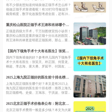
会歪脸，亲历者分享无失败案例
有不少朋友想知道何锦泉做正颌手术怎么样？
他做正颌手术靠谱着呢！有3D打印导板提升
截骨精度，数字化改脸型考虑全面，还有20...
重庆松山医院正颌手术王涛和肖林哪个更
好？来看资历|价格|效果纯干货对比
正颌是四级大手术，千万别图便宜找小诊所！
重庆松山医院是重庆做正颌十分出名的医院，
而王涛和肖林更是明星正颌医师。那么，重
庆...
【国内下颌角手术十大有名医生】张笑天|
朴正国|何晋龙等磨骨技术口碑好
国内下颌角谁做的好？参考伴儿国内下颌角手
术十大有名医生：张笑天、朴正国、何晋龙、
柳超、李志海、黄大勇、罗延平、付国友、
何...
2025上海九院正颌好的医生前十排名榜：
推荐蔡鸣、史俊、王旭东医生，附价格+预
上海九院正颌医生哪个好？本文是有2025上
约方式
海九院正颌好的医生前十排名榜：推荐上海九
院正颌蔡鸣、史俊、王旭东、于洪波、张雷...
2025北京正颌手术价格表公布：附北京做
正颌手术好的医院医生！
北京正颌手术费用一般是多少钱？本文为大家