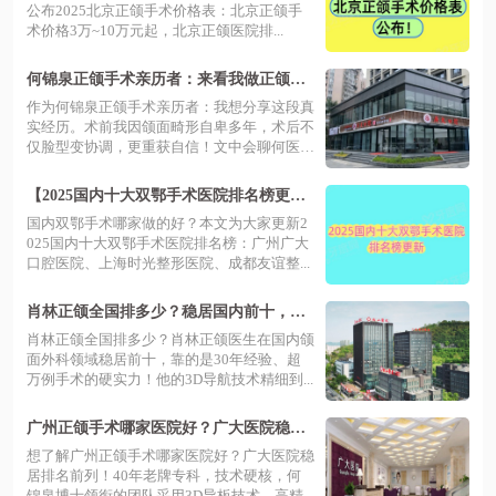
公布2025北京正颌手术价格表：北京正颌手
术价格3万~10万元起，北京正颌医院排...
何锦泉正颌手术亲历者：来看我做正颌手
术效果怎样+预约挂号分享！
作为何锦泉正颌手术亲历者：我想分享这段真
实经历。术前我因颌面畸形自卑多年，术后不
仅脸型变协调，更重获自信！文中会聊何医
生...
【2025国内十大双鄂手术医院排名榜更
新】医生、价格、地址在线查询！
国内双鄂手术哪家做的好？本文为大家更新2
025国内十大双鄂手术医院排名榜：广州广大
口腔医院、上海时光整形医院、成都友谊整...
肖林正颌全国排多少？稳居国内前十，真
实案例显示3D导航技术效果自然
肖林正颌全国排多少？肖林正颌医生在国内颌
面外科领域稳居前十，靠的是30年经验、超
万例手术的硬实力！他的3D导航技术精细到...
广州正颌手术哪家医院好？广大医院稳居
排名前三，何锦泉坐诊费用5w起
想了解广州正颌手术哪家医院好？广大医院稳
居排名前列！40年老牌专科，技术硬核，何
锦泉博士领衔的团队采用3D导板技术，高精...