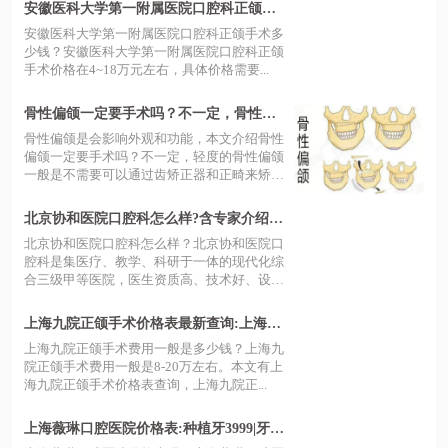
安徽医科大学第一附属医院口腔科正颌手
术多少钱？正颌手术4~18万元左右，附正
安徽医科大学第一附属医院口腔科正颌手术多
颌医生排名
少钱？安徽医科大学第一附属医院口腔科正颌
手术价格在4~18万元左右，具体价格需要...
骨性偏颌一定要手术吗？不一定，骨性偏
颌矫正方法和骨性偏颌手术费用一并公布
骨性偏颌是会影响外观和功能，本文介绍骨性
偏颌一定要手术吗？不一定，轻度的骨性偏颌
一般是不需要可以通过齿矫正器和正畸来矫
正...
北京协和医院口腔科怎么样?含专家介绍|
特色项目|挂号预约|楼层分布情况
北京协和医院口腔科怎么样？北京协和医院口
腔科是集医疗、教学、科研于一体的现代化综
合三级甲等医院，医生资质高、技术好、设
备...
上海九院正颌手术价格表最新查询:上海九
院正颌手术费用一般是8-20万
上海九院正颌手术费用一般是多少钱？上海九
院正颌手术费用一般是8-20万左右。本文有上
海九院正颌手术价格表查询，上海九院正...
上海薇琳口腔医院价格表:种植牙3999|牙齿