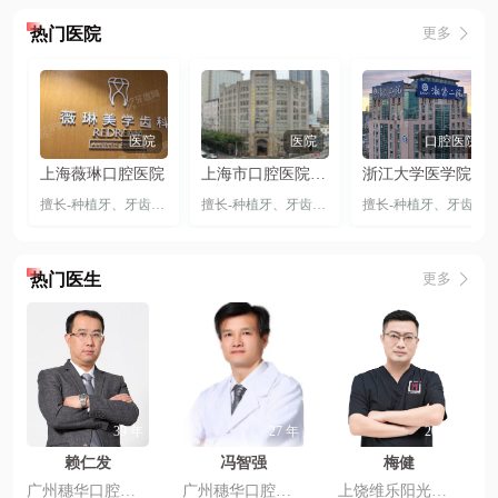
热门医院
更多
医院
医院
口腔医院
上海薇琳口腔医院
上海市口腔医院（复旦大学附属口腔医院）
浙江大学医学院附属二院口腔科
擅长-
种植牙
、
牙齿矫正
、
隐形矫正
擅长-
种植牙
、
牙齿贴片
、
牙齿矫正
、
上颌前部骨切开术
、
隐形矫正
擅长-
种植牙
、
舌侧矫正
、
、
上颌Lefo
牙齿矫正
、
热门医生
更多
39 年
27 年
20 年
赖仁发
冯智强
梅健
广州穗华口腔医院（天河院区）
广州穗华口腔医院（天河院区）
上饶维乐阳光口腔医院