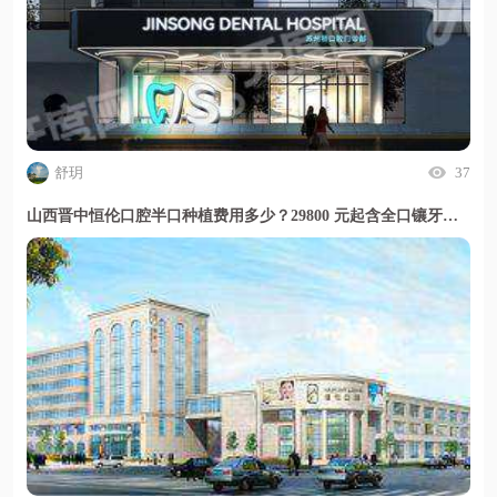
舒玥
37
山西晋中恒伦口腔半口种植费用多少？29800 元起含全口镶牙定价透明放心选