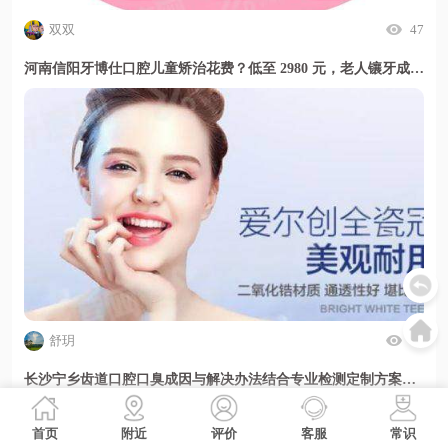
双双
47
河南信阳牙博仕口腔儿童矫治花费？低至 2980 元，老人镶牙成本透明更安心
舒玥
97
长沙宁乡齿道口腔口臭成因与解决办法结合专业检测定制方案，助您清新自信每一天；
首页
附近
评价
客服
常识