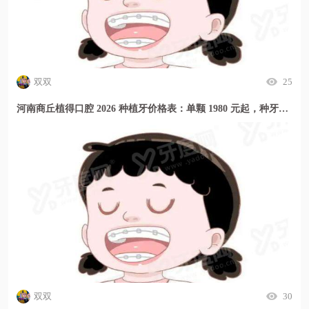
双双
25
河南商丘植得口腔 2026 种植牙价格表：单颗 1980 元起，种牙贵吗？这里透明又实惠
双双
30