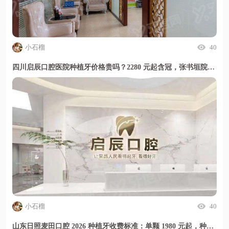
小石榴
40
四川启辰口腔医院种植牙价格贵吗？2280 元起含冠，张书垣院长专攻高难度种植,甜伊严选小程序一键预约
小石榴
40
山东日照麦田口腔 2026 种植牙收费标准：单颗 1980 元起，种牙价格透明放心选