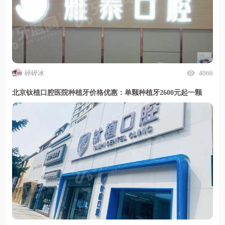
碎碎冰
4066
北京钛植口腔医院种植牙价格优惠：单颗种植牙2600元起一颗