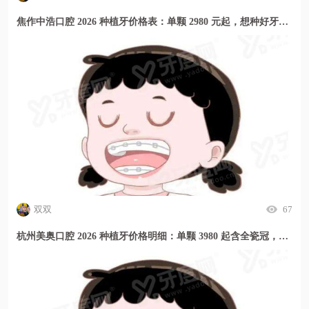
焦作中浩口腔 2026 种植牙价格表：单颗 2980 元起，想种好牙选这里更安心
双双
67
杭州美奥口腔 2026 种植牙价格明细：单颗 3980 起含全瓷冠，种牙贵吗？