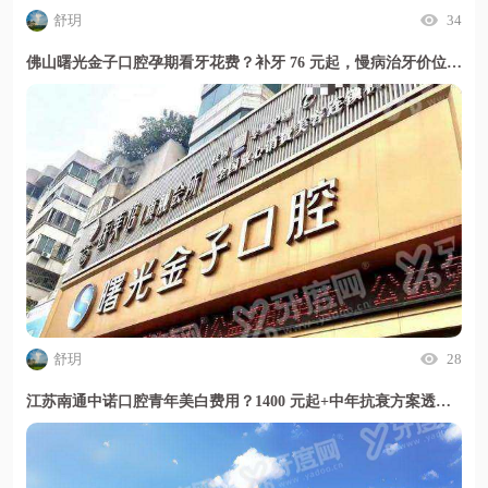
舒玥
34
佛山曙光金子口腔孕期看牙花费？补牙 76 元起，慢病治牙价位透明且安心
舒玥
28
江苏南通中诺口腔青年美白费用？1400 元起+中年抗衰方案透明放心选