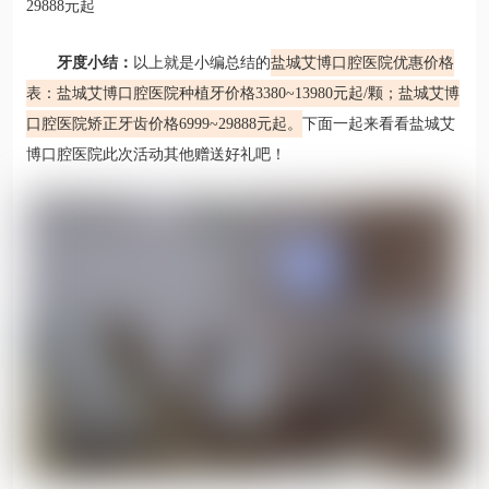
29888元起
牙度小结：
以上就是小编总结的
盐城艾博口腔医院优惠价格
表：盐城艾博口腔医院种植牙价格3380~13980元起/颗；盐城艾博
口腔医院矫正牙齿价格6999~29888元起。
下面一起来看看盐城艾
博口腔医院此次活动其他赠送好礼吧！