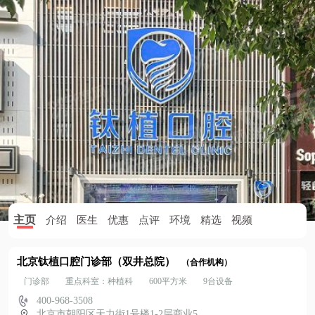
主页
介绍
医生
优惠
点评
环境
精选
视频
北京钛植口腔门诊部（双井总院）
（合作机构）
门诊部
重点科室：种植科
600平方米
9台设备
400-968-3508
北京市朝阳区天力街1号楼1-2层商业5