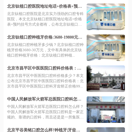
北京钛植口腔医院地址电话+价格表+预约
挂号方式全都有
北京钛植口腔医院是北京实力强劲的口腔专科
医院，本文北京钛植口腔医院地址电话+价格
表+预约挂号方式全都有，公布北京钛植口
腔...
北京钛植口腔种植牙价格:3680-19800元一
颗|半口5.5-18万|全口16-30万
北京钛植口腔种植牙多少钱？北京钛植口腔种
植牙价格3680-30万元，文中有具体的北京钛
植口腔种植牙价格：北京钛植口腔种植...
北京市昌平区中医医院口腔科价格表：牙
齿矫正9950+/种植牙8800元起一颗/拔牙39
北京市昌平区中医医院口腔科价格多少？本文
8+
公布北京市昌平区中医医院口腔科价格表：北
京市昌平区中医医院口腔科牙齿矫正价格99...
中国人民解放军火箭军总医院口腔科怎么
样?内有医生介绍|地址|交通路线
中国人民解放军火箭军总医院口腔科怎么样？
中国人民解放军火箭军总医院口腔科是一家正
规的、靠谱的口腔科，而且还是是一所集医
疗...
北京平谷美铭口腔怎么样?种植牙|牙齿矫