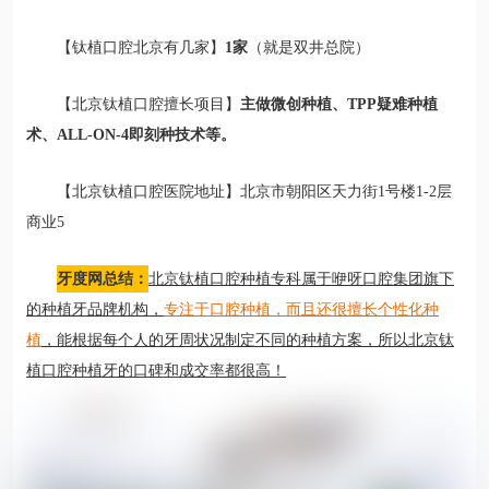
【
钛植口腔北京有几家
】
1家
（就是双井总院）
【
北
京钛植口腔擅长项目
】
主做微创种植、TPP疑难种植
术、ALL-ON-4即刻种技术等。
【
北
京钛植口腔医院地址
】北京市朝阳区天力街1号楼1-2层
商业5
牙度网总结：
北京钛植口腔种植专科属于咿呀口腔集团旗下
的种植牙品牌机构，
专注于口腔种植，而且还很擅长个性化种
植
，能根据每个人的牙周状况制定不同的种植方案，所以北京钛
植口腔种植牙的口碑和成交率都很高！