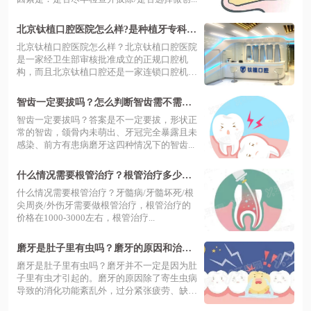
北京钛植口腔医院怎么样?是种植牙专科医
院种植牙价格便宜评价好
北京钛植口腔医院怎么样？北京钛植口腔医院
是一家经卫生部审核批准成立的正规口腔机
构，而且北京钛植口腔还是一家连锁口腔机
构，...
智齿一定要拔吗？怎么判断智齿需不需要
拔这里告诉你
​智齿一定要拔吗？答案是不一定要拔，形状正
常的智齿，颌骨内未萌出、牙冠完全暴露且未
感染、前方有患病磨牙这四种情况下的智齿...
什么情况需要根管治疗？根管治疗多少钱/
适应症/疼不疼一次全知道
什么情况需要根管治疗？牙髓病/牙髓坏死/根
尖周炎/外伤牙需要做根管治疗，根管治疗的
价格在1000-3000左右，根管治疗...
磨牙是肚子里有虫吗？磨牙的原因和治疗
方法这里一起告诉你
磨牙是肚子里有虫吗？磨牙并不一定是因为肚
子里有虫才引起的。磨牙的原因除了寄生虫病
导致的消化功能紊乱外，过分紧张疲劳、缺
少...