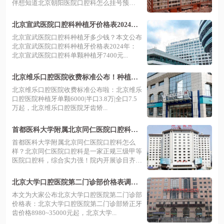
伴想知道北京朝阳医院口腔科怎么挂号预
约？...
北京宣武医院口腔科种植牙价格表2024：
一颗7400|半口6万|全口11万起
北京宣武医院口腔科种植牙多少钱？本文公布
北京宣武医院口腔科种植牙价格表2024年：
北京宣武医院口腔科单颗种植牙7400元...
北京维乐口腔医院收费标准公布！种植牙6
000|牙齿矫正1.5万元起
北京维乐口腔医院收费标准公布啦：北京维乐
口腔医院种植牙单颗6000|半口3.8万|全口7.5
万起，北京维乐口腔医院牙齿矫...
首都医科大学附属北京同仁医院口腔科怎
么样？综合实力+医生技术+价格表一览
首都医科大学附属北京同仁医院口腔科怎么
样？北京同仁医院口腔科是一家正规三级甲等
医院口腔科，综合实力强！院内开展诊目齐
全，...
北京大学口腔医院第二门诊部价格表调
整：矫正8980+种植牙8880+拔牙550+
本文为大家公布北京大学口腔医院第二门诊部
价格表：北京大学口腔医院第二门诊部矫正牙
齿价格8980~35000元起，北京大学...