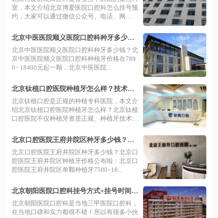
室，本文介绍北京博爱医院口腔科怎么挂号预
约，大家可以通过微信公众号、电话、网
络、...
北京中医医院顺义医院口腔科种牙多少
钱？一颗7890|半口5万|全口11万元起
北京中医医院顺义医院口腔科种牙多少钱？北
京中医医院顺义医院口腔科种植牙价格在789
0~ 18400元起一颗，北京中医医院...
北京钛植口腔医院种植牙怎么样？技术实
力+种植医生介绍+价格表详看
北京钛植口腔是正规的种植专科医院，本文介
绍北京钛植口腔医院种植牙怎么样？北京钛植
口腔医院不仅种植牙资质正规、种植牙技术
齐...
北京口腔医院王府井院区种牙多少钱？一
颗7580|半口5万|全口10万元起
北京口腔医院王府井院区种牙多少钱？北京口
腔医院王府井院区种植牙价格公布啦：北京口
腔医院王府井院区单颗种植牙7580~18...
北京朝阳医院口腔科挂号方式+挂号时间
+医生介绍+地址/乘车路线详看
北京朝阳医院口腔科是当地三甲医院口腔科，
在当地口碑和实力都很不错！所以有很多小伙