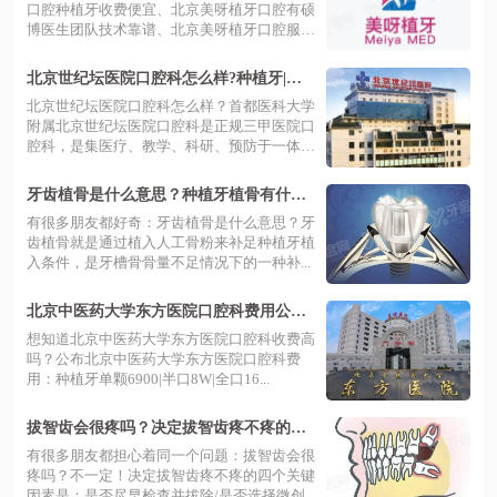
口腔种植牙收费便宜、北京美呀植牙口腔有硕
博医生团队技术靠谱、北京美呀植牙口腔服
务...
北京世纪坛医院口腔科怎么样?种植牙|牙
齿矫正费用不贵医生技术好
北京世纪坛医院口腔科怎么样？首都医科大学
附属北京世纪坛医院口腔科是正规三甲医院口
腔科，是集医疗、教学、科研、预防于一体
的...
牙齿植骨是什么意思？种植牙植骨有什么
用这里告诉你
​有很多朋友都好奇：牙齿植骨是什么意思？牙
齿植骨就是通过植入人工骨粉来补足种植牙植
入条件，是牙槽骨骨量不足情况下的一种补...
北京中医药大学东方医院口腔科费用公
布：种植牙6900|牙齿矫正9700起
想知道北京中医药大学东方医院口腔科收费高
吗？公布北京中医药大学东方医院口腔科费
用：种植牙单颗6900|半口8W|全口16...
拔智齿会很疼吗？决定拔智齿疼不疼的四
个关键因素看这里
有很多朋友都担心着同一个问题：拔智齿会很
疼吗？不一定！决定拔智齿疼不疼的四个关键
因素是：是否尽早检查并拔除/是否选择微创...