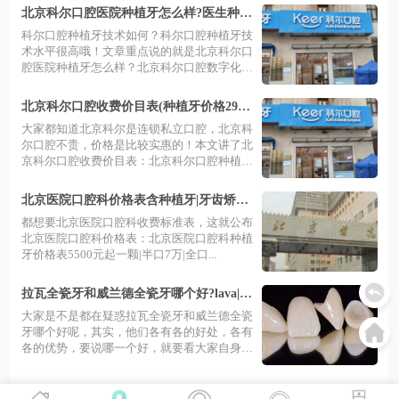
北京科尔口腔医院种植牙怎么样?医生种植
牙技术好价格不贵口碑好
科尔口腔种植牙技术如何？科尔口腔种植牙技
术水平很高哦！文章重点说的就是北京科尔口
腔医院种植牙怎么样？北京科尔口腔数字化
技...
北京科尔口腔收费价目表(种植牙价格2980
-9万元|牙齿矫正价格7999-36800元)
大家都知道北京科尔是连锁私立口腔，北京科
尔口腔不贵，价格是比较实惠的！本文讲了北
京科尔口腔收费价目表：北京科尔口腔种植
牙...
北京医院口腔科价格表含种植牙|牙齿矫正|
正颌手术收费价目表
都想要北京医院口腔科收费标准表，这就公布
北京医院口腔科价格表：北京医院口腔科种植
牙价格表5500元起一颗|半口7万|全口...
拉瓦全瓷牙和威兰德全瓷牙哪个好?lava|威
兰德全瓷牙价格|区别对比
大家是不是都在疑惑拉瓦全瓷牙和威兰德全瓷
牙哪个好呢，其实，他们各有各的好处，各有
各的优势，要说哪一个好，就要看大家自身
的...
已经到底部