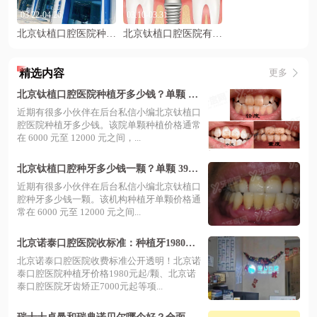
03.22-04.26
03.10-03.31
北京钛植口腔医院种植牙价格优惠：单颗种植牙2600元起一颗…
北京钛植口腔医院有优惠吗多少钱？钛植口腔种植牙有活动3680元起…
精选内容
更多
北京钛植口腔医院种植牙多少钱？单颗 39
80 起技术稳，种牙好还实惠
近期有很多小伙伴在后台私信小编北京钛植口
腔医院种植牙多少钱。该院单颗种植价格通常
在 6000 元至 12000 元之间，...
北京钛植口腔种牙多少钱一颗？单颗 3980
+ 医生技术好种植更安心
近期有很多小伙伴在后台私信小编北京钛植口
腔种牙多少钱一颗。该机构种植牙单颗价格通
常在 6000 元至 12000 元之间...
北京诺泰口腔医院收标准：种植牙1980元
起/牙齿矫正7000元起
​北京诺泰口腔医院收费标准公开透明！北京诺
泰口腔医院种植牙价格1980元起/颗、北京诺
泰口腔医院牙齿矫正7000元起等项...