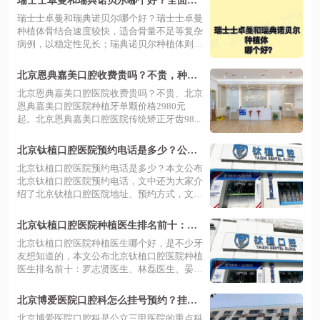
瑞士士卓曼和瑞典诺贝尔哪个好？全面解
析档次/使用寿命价格的区别
瑞士士卓曼和瑞典诺贝尔哪个好？瑞士士卓曼
种植体骨结合速度较快，适合骨量不足等复杂
病例，以稳定性见长；瑞典诺贝尔种植体则
在...
北京恩典嘉美口腔收费贵吗？不贵，种植
牙2980元起/矫正9800元起
北京恩典嘉美口腔医院收费贵吗？不贵、北京
恩典嘉美口腔医院种植牙单颗价格2980元
起。北京恩典嘉美口腔医院传统矫正牙齿98...
北京钛植口腔医院预约电话是多少？公布
钛植口腔电话/地址/预约方式|附医生推荐
北京钛植口腔医院预约电话是多少？本文公布
北京钛植口腔医院预约电话，文中还为大家介
绍了北京钛植口腔医院地址、预约方式，文
末...
北京钛植口腔医院种植医生排名前十：罗
志贤/林磊/晏峰/向辉/毛坤医生排名前五
北京钛植口腔医院种植医生哪个好，是不少牙
友想知道的，本文公布北京钛植口腔医院种植
医生排名前十：罗志贤医生、林磊医生、晏
峰...
北京博爱医院口腔科怎么挂号预约？挂号
预约方式/医生出诊时间/价格表一览
北京博爱医院口腔科是公立三甲医院的重点科