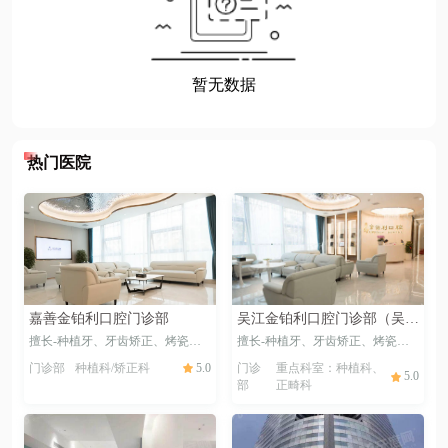
热门医院
嘉善金铂利口腔门诊部
吴江金铂利口腔门诊部（吴江分店）
擅长-
种植牙
、
牙齿矫正
、
烤瓷牙
、
隐形矫正
擅长-
、
种植牙
补牙
、
、
洗牙
牙齿矫正
、
烤瓷牙
、
舌侧
门诊部
种植科/矫正科
5.0
门诊
重点科室：种植科、
5.0
部
正畸科