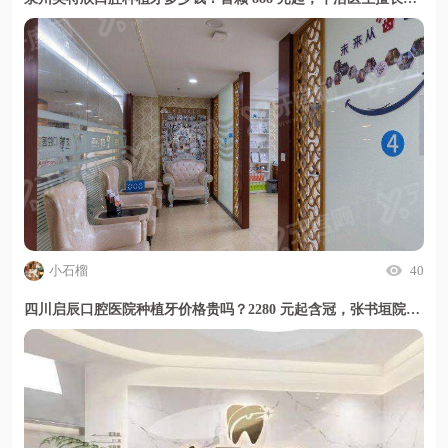
小石榴
40
四川启辰口腔医院种植牙价格贵吗？2280 元起含冠，张书垣院长专攻高难度种植,甜伊严选小程序一键预约