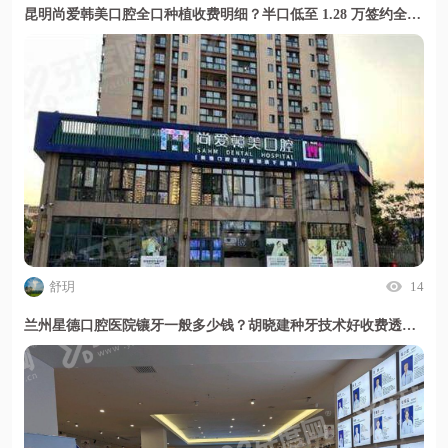
昆明尚爱韩美口腔全口种植收费明细？半口低至 1.28 万签约全包无隐形消费
舒玥
14
兰州星德口腔医院镶牙一般多少钱？胡晓建种牙技术好收费透明无隐形消费