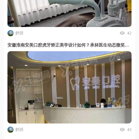
舒玥
42
安徽淮南安美口腔虎牙矫正美学设计如何？承林医生动态微笑线重塑自信笑容
舒玥
43