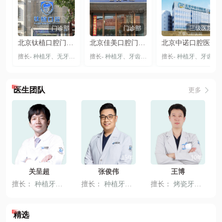
门诊部
门诊部
三级医院
北京钛植口腔门诊部（双井总院）
北京佳美口腔门诊部（大悦城旗舰店）
北京中诺口腔医院总院-丰台院区
擅长-
种植牙
、
无牙颌种植
、
擅长-
穿颧穿翼种植牙
种植牙
、
牙齿矫正
、
隐形矫正
擅长-
种植牙
、
牙齿贴片
、
牙齿矫正
、
医生团队
更多
13年
15年
10年
关呈超
张俊伟
王博
擅长：
种植牙
、
全冠牙
擅长：
、
固定义齿
种植牙
、
固定义齿
擅长：
、
活动义齿
烤瓷牙
、
、
嵌体修
牙齿贴
精选