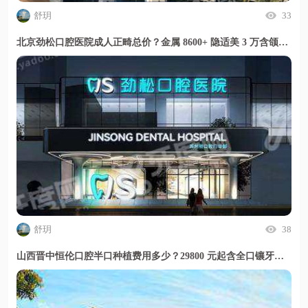
舒玥
33
北京劲松口腔医院成人正畸总价？金属 8600+ 隐适美 3 万含颌面修复开销更省心
舒玥
38
山西晋中恒伦口腔半口种植费用多少？29800 元起含全口镶牙定价透明放心选