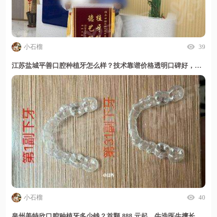
小石榴
39
江苏盐城平善口腔种植牙怎么样？技术靠谱价格透明口碑好，甜伊严选小程序一键预约
小石榴
40
泉州美特欣口腔种植牙多少钱？首颗 888 元起，牛浩医生擅长疑难种植，甜伊严选小程序一键了解详情