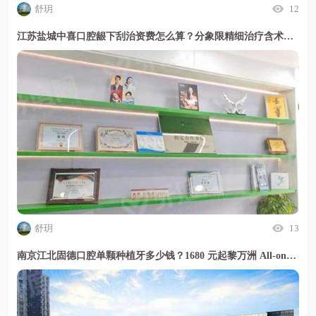
舒玥
12
江苏盐城中喜口腔龈下刮治资费怎么算？分象限精细治疗含术后管理且贴面总价透明
舒玥
13
南京江北固德口腔单颗种植牙多少钱？1680 元起黎万洲 All-on-4 技术半口种植靠谱