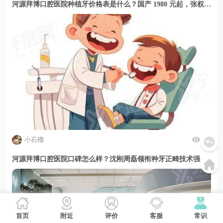
河源拜博口腔医院种植牙价格表是什么？国产 1980 元起，张权医生微创技术好
小石榴
44
河源拜博口腔医院口碑怎么样？沈刚周磊领衔种牙正畸技术强
首页
附近
评价
客服
常识