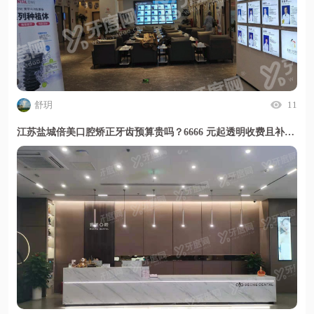
舒玥
11
江苏盐城倍美口腔矫正牙齿预算贵吗？6666 元起透明收费且补牙百元搞定