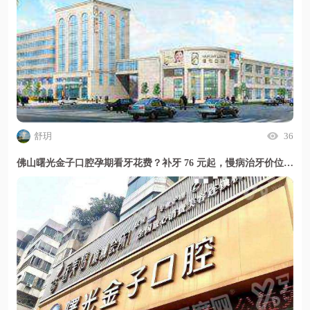
舒玥
36
佛山曙光金子口腔孕期看牙花费？补牙 76 元起，慢病治牙价位透明且安心