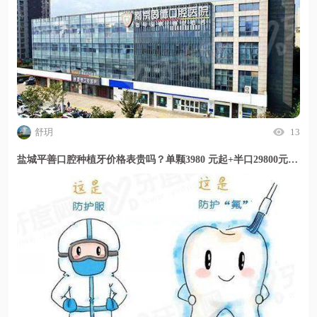
舒玥
13
盐城平善口腔种植牙价格表贵吗？单颗3980 元起+半口29800元起+全口5万起，透明收费且门诊评价服务细致