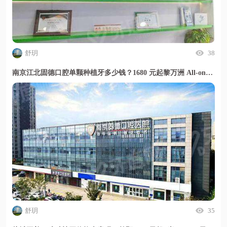
舒玥
38
南京江北固德口腔单颗种植牙多少钱？1680 元起黎万洲 All-on-4 技术半口种植靠谱
舒玥
35