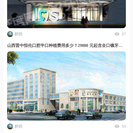
舒玥
57
山西晋中恒伦口腔半口种植费用多少？29800 元起含全口镶牙定价透明放心选
舒玥
53