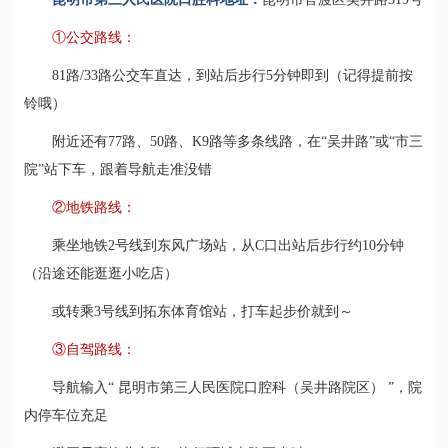
①公交路线：
81路/33路公交车直达，到站后步行5分钟即到（记得提前按
铃哦）
附近还有77路、50路、K9路等多条线路，在“吴井路”或“市三
院”站下车，跟着导航走准没错
②地铁路线：
乘坐地铁2号线到东风广场站，从C口出站后步行约10分钟
（沿途还能逛逛小吃店）
或转乘3号线到拓东体育馆站，打车起步价就到～
③自驾路线：
导航输入“ 昆明市第三人民医院口腔科（吴井路院区） ”，院
内停车位充足