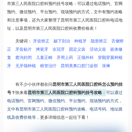
市第三人民医院口腔科预约挂号攻略：可以通过电话预约、官网
预约、微信预约、平台预约、现场预约的方式，文中有预约攻略
和注意事项，还为大家整理了昆明市第三人民医院口腔科电话地
址，以及昆明市第三人民医院口腔科收费价格表！
关键词：
牙齿矫正
龈下刮治
种植牙
隐形矫正
舌侧矫
正
牙齿贴片
烤瓷牙
全冠牙
固定义齿
活动义齿
嵌体修
复
窝沟封闭
儿童正畸
牙周上药
正颌外科
穿颧穿翼种植
牙
无牙颌种植
根管治疗
昆明美奥口腔门诊部
张琳
有不少小伙伴都在问
昆明市第三人民医院口腔科怎么预约挂
号？
快来看
昆明市第三人民医院口腔科预约挂号攻略
：
可以通过
电话预约、官网预约、微信预约、平台预约、现场预约的方式，
文中有昆明市第三人民医院口腔科预约攻略、电话号码、地址路
线及收费价格等，
更多详细信息一起往下看！