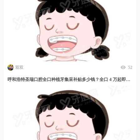
双双
52
呼和浩特圣瑞口腔全口种植牙集采补贴多少钱？全口 4 万起即刻种当天用