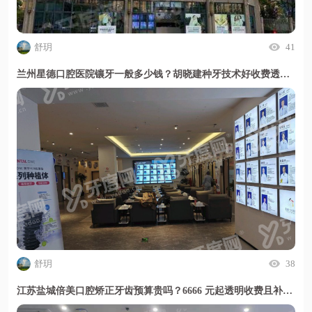
舒玥
41
兰州星德口腔医院镶牙一般多少钱？胡晓建种牙技术好收费透明无隐形消费
舒玥
38
江苏盐城倍美口腔矫正牙齿预算贵吗？6666 元起透明收费且补牙百元搞定