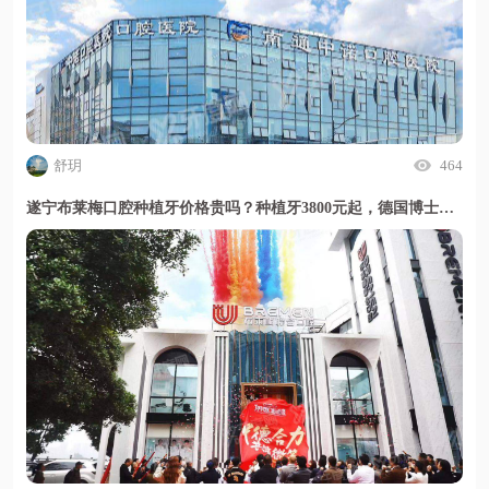
舒玥
464
遂宁布莱梅口腔种植牙价格贵吗？种植牙3800元起，德国博士亲诊穿颧技术好，甜伊严选小程序一键了解详情