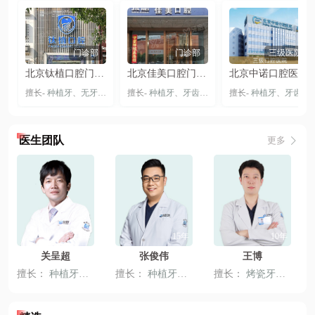
门诊部
门诊部
三级医院
北京钛植口腔门诊部（双井总院）
北京佳美口腔门诊部（大悦城旗舰店）
北京中诺口腔医院总院-丰台院区
擅长-
种植牙
、
无牙颌种植
、
擅长-
穿颧穿翼种植牙
种植牙
、
牙齿矫正
、
隐形矫正
擅长-
种植牙
、
牙齿贴片
、
牙齿矫正
、
医生团队
更多
13年
15年
10年
关呈超
张俊伟
王博
擅长：
种植牙
、
全冠牙
擅长：
、
固定义齿
种植牙
、
固定义齿
擅长：
、
活动义齿
烤瓷牙
、
、
嵌体修
牙齿贴