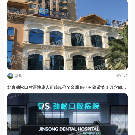
舒玥
47
北京劲松口腔医院成人正畸总价？金属 8600+ 隐适美 3 万含颌面修复开销更省心