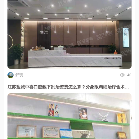
舒玥
40
江苏盐城中喜口腔龈下刮治资费怎么算？分象限精细治疗含术后管理且贴面总价透明