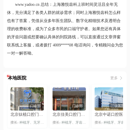
www.yadoo.cn 总结：上海雅悦齿科上班时间灵活且全年无
休，充分满足了各类人群的就诊需求；同时上海雅悦齿科怎么样
也有了答案，凭借从业多年医生团队、数字化精细技术及透明合
理的收费标准，成为了众多市民的口福守护者。如果您还有具体
的牙齿问题或想要确认具体的到院路线，可以直接通过文章弹窗
联系线上客服，或者拨打 4009****08 电话询问，专精顾问会为您
一对一解答呦。
本地医院
更多
门诊部
门诊部
三级医院
北京钛植口腔门诊部（双井总院）
北京佳美口腔门诊部（大悦城旗舰店）
北京中诺口腔医院总院-丰台院区
擅长-
种植牙
、
无牙颌种植
、
擅长-
穿颧穿翼种植牙
种植牙
、
牙齿矫正
、
隐形矫正
擅长-
种植牙
、
牙齿贴片
、
牙齿矫正
、