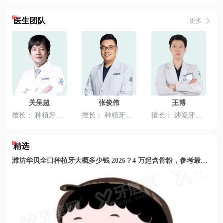
医生团队
更多
13年
15年
10年
关呈超
张俊伟
王博
擅长：
种植牙
、
全冠牙
擅长：
、
固定义齿
种植牙
、
固定义齿
擅长：
、
活动义齿
烤瓷牙
、
、
嵌体修
牙齿贴
精选
潍坊华贝全口种植牙大概多少钱 2026？4 万起含骨粉，参考最新价格表更安心