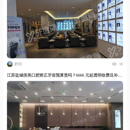
舒玥
38
江苏盐城倍美口腔矫正牙齿预算贵吗？6666 元起透明收费且补牙百元搞定