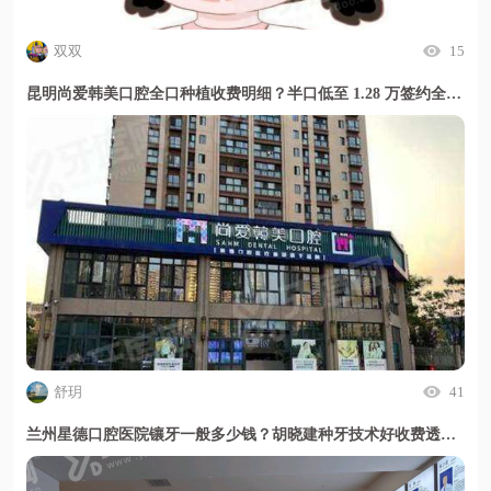
双双
15
昆明尚爱韩美口腔全口种植收费明细？半口低至 1.28 万签约全包无隐形消费
舒玥
41
兰州星德口腔医院镶牙一般多少钱？胡晓建种牙技术好收费透明无隐形消费