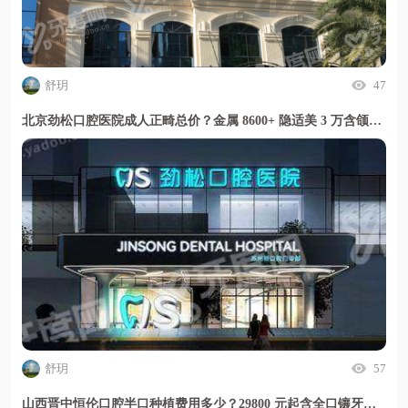
舒玥
47
北京劲松口腔医院成人正畸总价？金属 8600+ 隐适美 3 万含颌面修复开销更省心
舒玥
57
山西晋中恒伦口腔半口种植费用多少？29800 元起含全口镶牙定价透明放心选