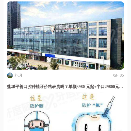
舒玥
35
盐城平善口腔种植牙价格表贵吗？单颗3980 元起+半口29800元起+全口5万起，透明收费且门诊评价服务细致