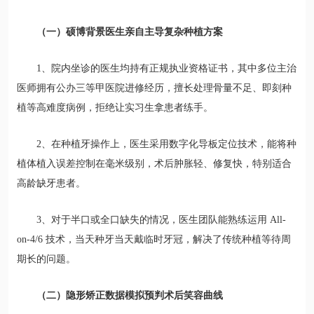
（一）硕博背景医生亲自主导复杂种植方案
1、院内坐诊的医生均持有正规执业资格证书，其中多位主治
医师拥有公办三等甲医院进修经历，擅长处理骨量不足、即刻种
植等高难度病例，拒绝让实习生拿患者练手。
2、在种植牙操作上，医生采用数字化导板定位技术，能将种
植体植入误差控制在毫米级别，术后肿胀轻、修复快，特别适合
高龄缺牙患者。
3、对于半口或全口缺失的情况，医生团队能熟练运用 All-
on-4/6 技术，当天种牙当天戴临时牙冠，解决了传统种植等待周
期长的问题。
（二）隐形矫正数据模拟预判术后笑容曲线