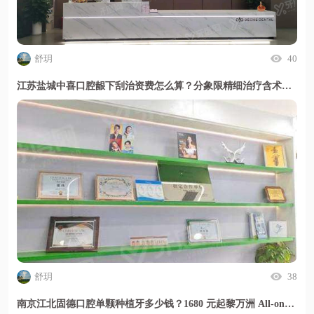
舒玥
40
江苏盐城中喜口腔龈下刮治资费怎么算？分象限精细治疗含术后管理且贴面总价透明
舒玥
38
南京江北固德口腔单颗种植牙多少钱？1680 元起黎万洲 All-on-4 技术半口种植靠谱