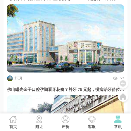
舒玥
53
佛山曙光金子口腔孕期看牙花费？补牙 76 元起，慢病治牙价位透明且安心
首页
附近
评价
客服
常识