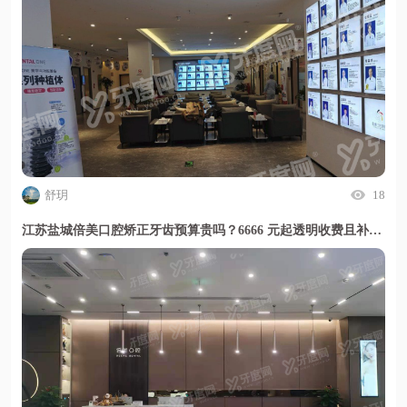
舒玥
18
江苏盐城倍美口腔矫正牙齿预算贵吗？6666 元起透明收费且补牙百元搞定