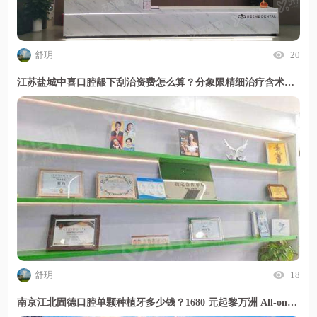
舒玥
20
江苏盐城中喜口腔龈下刮治资费怎么算？分象限精细治疗含术后管理且贴面总价透明
舒玥
18
南京江北固德口腔单颗种植牙多少钱？1680 元起黎万洲 All-on-4 技术半口种植靠谱