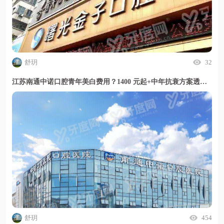
舒玥
32
江苏南通中诺口腔青年美白费用？1400 元起+中年抗衰方案透明放心选
舒玥
454