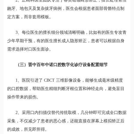
2、正畸科医生团队专注于各类错颌畸形矫正，擅长处理骨性
龅牙、地包天及复杂拔牙病例，医生会根据患者面部骨骼特点制
定方案，而非套用模板。
3、每位医生的擅长细分领域清晰明确，比如有的医生专攻青
少年早期干预，有的医生擅长成人隐形矫正，患者可以根据自身
需求选择对口医生面诊。
（三）晋中百年中诺口腔数字化诊疗设备配置细节
1、医院引进了 CBCT 三维影像设备，能够生成毫米级精度
的口腔数据，帮助医生精细判断牙根位置和神经走向，避免盲目
操作带来的损伤。
2、采用口内扫描仪替代传统取模，几分钟即可完成全口数据
采集，不仅减少了患者的恶心感，还能直接在屏幕上模拟矫正后
的成效，所见即所得。