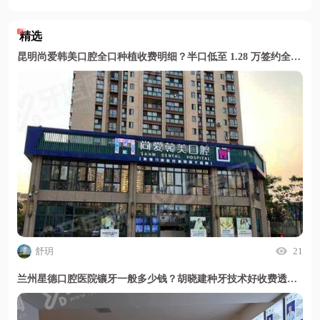
精选
昆明尚爱韩美口腔全口种植收费明细？半口低至 1.28 万签约全包无隐形消费
舒玥
21
兰州星德口腔医院镶牙一般多少钱？胡晓建种牙技术好收费透明无隐形消费