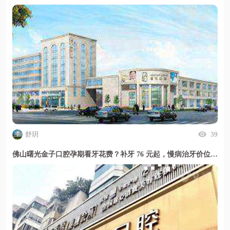
舒玥
39
佛山曙光金子口腔孕期看牙花费？补牙 76 元起，慢病治牙价位透明且安心