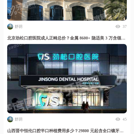
舒玥
37
北京劲松口腔医院成人正畸总价？金属 8600+ 隐适美 3 万含颌面修复开销更省心
舒玥
45
山西晋中恒伦口腔半口种植费用多少？29800 元起含全口镶牙定价透明放心选