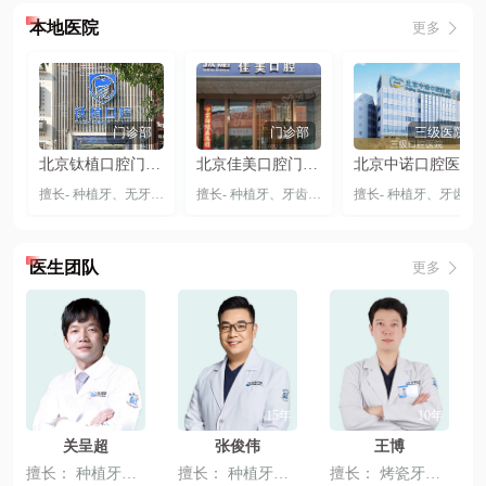
本地医院
更多
门诊部
门诊部
三级医院
北京钛植口腔门诊部（双井总院）
北京佳美口腔门诊部（大悦城旗舰店）
北京中诺口腔医院总院-丰台院区
擅长-
种植牙
、
无牙颌种植
、
擅长-
穿颧穿翼种植牙
种植牙
、
牙齿矫正
、
隐形矫正
擅长-
种植牙
、
牙齿贴片
、
牙齿矫正
、
医生团队
更多
13年
15年
10年
关呈超
张俊伟
王博
擅长：
种植牙
、
全冠牙
擅长：
、
固定义齿
种植牙
、
固定义齿
擅长：
、
活动义齿
烤瓷牙
、
、
嵌体修
牙齿贴