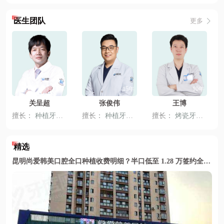
医生团队
更多
13年
15年
10年
关呈超
张俊伟
王博
擅长：
种植牙
、
全冠牙
擅长：
、
固定义齿
种植牙
、
固定义齿
擅长：
、
活动义齿
烤瓷牙
、
、
嵌体修
牙齿贴
精选
昆明尚爱韩美口腔全口种植收费明细？半口低至 1.28 万签约全包无隐形消费