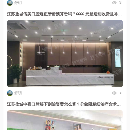
舒玥
31
江苏盐城倍美口腔矫正牙齿预算贵吗？6666 元起透明收费且补牙百元搞定
舒玥
31
江苏盐城中喜口腔龈下刮治资费怎么算？分象限精细治疗含术后管理且贴面总价透明