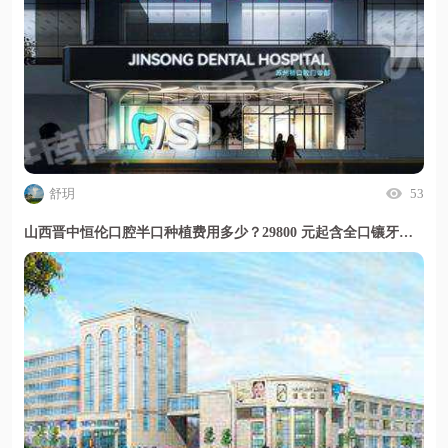
舒玥
53
山西晋中恒伦口腔半口种植费用多少？29800 元起含全口镶牙定价透明放心选