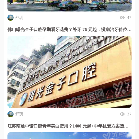
舒玥
47
佛山曙光金子口腔孕期看牙花费？补牙 76 元起，慢病治牙价位透明且安心
舒玥
37
江苏南通中诺口腔青年美白费用？1400 元起+中年抗衰方案透明放心选