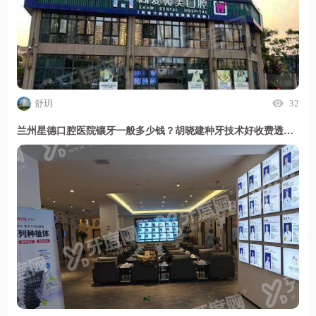
舒玥
32
兰州星德口腔医院镶牙一般多少钱？胡晓建种牙技术好收费透明无隐形消费