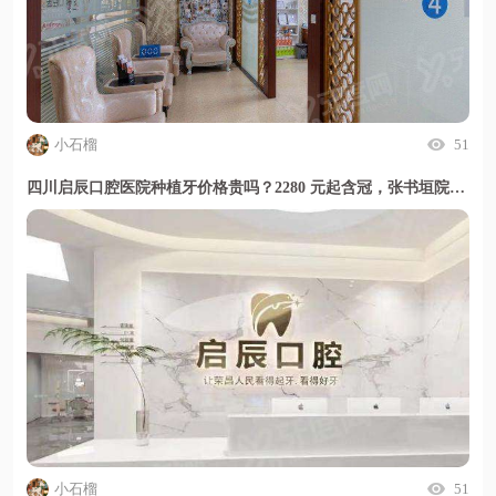
小石榴
51
四川启辰口腔医院种植牙价格贵吗？2280 元起含冠，张书垣院长专攻高难度种植,甜伊严选小程序一键预约
小石榴
51