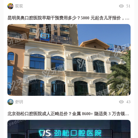
双双
51
昆明美奥口腔医院早期干预费用多少？5000 元起含儿牙报价，暑期活动更划算
舒玥
43
北京劲松口腔医院成人正畸总价？金属 8600+ 隐适美 3 万含颌面修复开销更省心