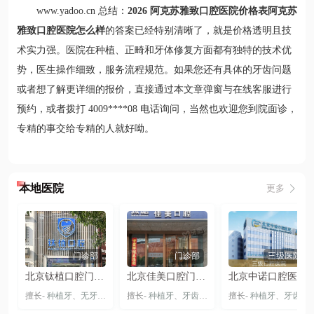
www.yadoo.cn 总结：
2026 阿克苏雅致口腔医院价格表阿克苏
雅致口腔医院怎么样
的答案已经特别清晰了，就是价格透明且技
术实力强。医院在种植、正畸和牙体修复方面都有独特的技术优
势，医生操作细致，服务流程规范。如果您还有具体的牙齿问题
或者想了解更详细的报价，直接通过本文章弹窗与在线客服进行
预约，或者拨打 4009****08 电话询问，当然也欢迎您到院面诊，
专精的事交给专精的人就好呦。
本地医院
更多
门诊部
门诊部
三级医院
北京钛植口腔门诊部（双井总院）
北京佳美口腔门诊部（大悦城旗舰店）
北京中诺口腔医院总院-丰台院区
擅长-
种植牙
、
无牙颌种植
、
擅长-
穿颧穿翼种植牙
种植牙
、
牙齿矫正
、
隐形矫正
擅长-
种植牙
、
牙齿贴片
、
牙齿矫正
、