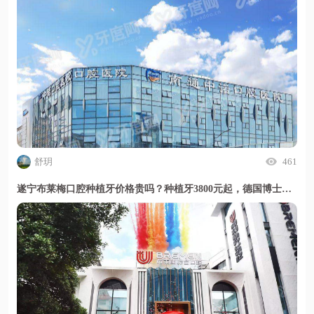
舒玥
461
遂宁布莱梅口腔种植牙价格贵吗？种植牙3800元起，德国博士亲诊穿颧技术好，甜伊严选小程序一键了解详情