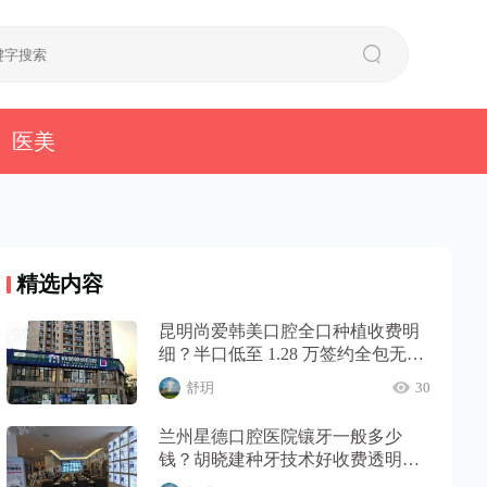
医美
精选内容
昆明尚爱韩美口腔全口种植收费明
细？半口低至 1.28 万签约全包无隐
形消费…
舒玥
30
兰州星德口腔医院镶牙一般多少
钱？胡晓建种牙技术好收费透明无
隐形消费…