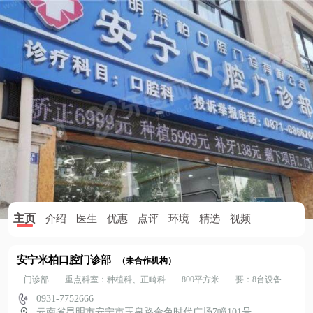
主页
介绍
医生
优惠
点评
环境
精选
视频
安宁米柏口腔门诊部
（未合作机构）
门诊部
重点科室：种植科、正畸科
800平方米
要：8台设备
0931-7752666
云南省昆明市安宁市玉泉路金色时代广场7幢101号