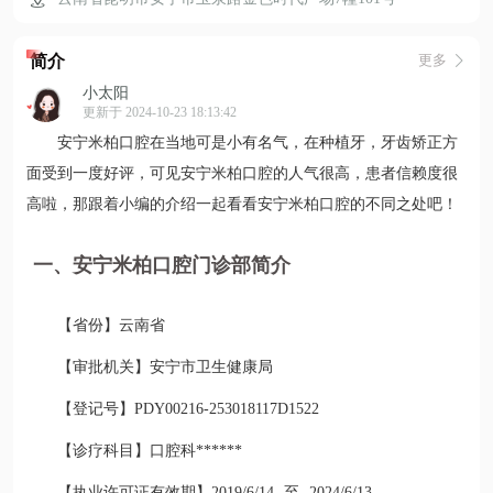
简介
更多
小太阳
更新于 2024-10-23 18:13:42
安宁米柏口腔在当地可是小有名气，在种植牙，牙齿矫正方
面受到一度好评，可见安宁米柏口腔的人气很高，患者信赖度很
高啦，那跟着小编的介绍一起看看安宁米柏口腔的不同之处吧！
一、安宁米柏口腔门诊部简介
【省份】云南省
【审批机关】安宁市卫生健康局
【登记号】PDY00216-253018117D1522
【诊疗科目】口腔科******
【执业许可证有效期】2019/6/14 -至- 2024/6/13