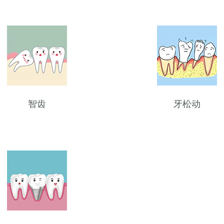
智齿
牙松动