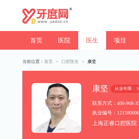
首页
医院
医生
项目
当前位置：
首页
>
口腔医生
>
康坚
康坚
从业年限：1
联系方式：400-968-35
执业编号：121580000
上海正睿口腔医院