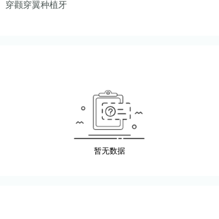
穿颧穿翼种植牙