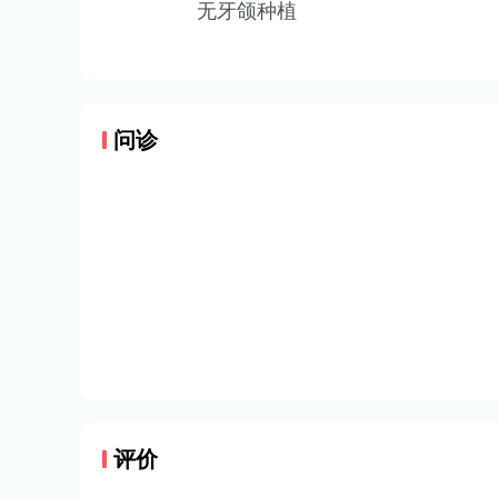
无牙颌种植
问诊
评价