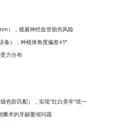
1mm），规避神经血管损伤风险
设备），种植体角度偏差≤1°
冠受力分布
级色阶匹配），实现“红白美学”统一
翻瓣术的牙龈萎缩问题